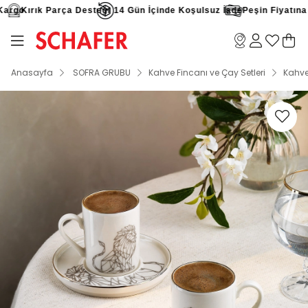
rgo
Kırık Parça Desteği
14 Gün İçinde Koşulsuz İade
Peşin Fiyatına 9 
Anasayfa
SOFRA GRUBU
Kahve Fincanı ve Çay Setleri
Kahve