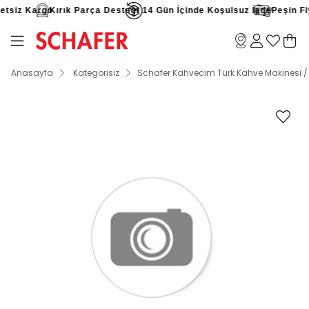
tsiz Kargo
Kırık Parça Desteği
14 Gün İçinde Koşulsuz İade
Peşin Fiya
Anasayfa
Kategorisiz
Schafer Kahvecim Türk Kahve Makinesi / M