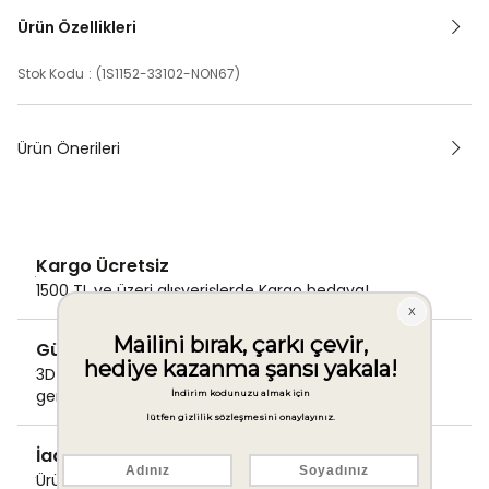
Ürün Özellikleri
Stok Kodu
(1S1152-33102-NON67)
Ürün Önerileri
Kargo Ücretsiz
1500 TL ve üzeri alışverişlerde Kargo bedava!
Güvenli Ödeme
3D Secure ile güvenli ödemenizi
gerçekleştirin.
İade & Değişim Garantisi
Ürünlerinizde sorunsuz iade ve değişim