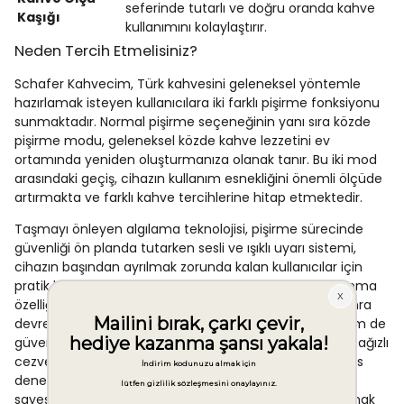
seferinde tutarlı ve doğru oranda kahve
Kaşığı
kullanımını kolaylaştırır.
Neden Tercih Etmelisiniz?
Schafer Kahvecim, Türk kahvesini geleneksel yöntemle
hazırlamak isteyen kullanıcılara iki farklı pişirme fonksiyonu
sunmaktadır. Normal pişirme seçeneğinin yanı sıra közde
pişirme modu, geleneksel közde kahve lezzetini ev
ortamında yeniden oluşturmanıza olanak tanır. Bu iki mod
arasındaki geçiş, cihazın kullanım esnekliğini önemli ölçüde
artırmakta ve farklı kahve tercihlerine hitap etmektedir.
Taşmayı önleyen algılama teknolojisi, pişirme sürecinde
güvenliği ön planda tutarken sesli ve ışıklı uyarı sistemi,
cihazın başından ayrılmak zorunda kalan kullanıcılar için
pratik bir bildirim mekanizması sağlar. Otomatik kapanma
özelliği, pişirme tamamlandıktan yalnızca 10 saniye sonra
devreye girerek hem enerji tüketimini en aza indirir hem de
güvenli kullanım sunar. Sağ ve sol el uyumlu çift akma ağızlı
cezve tasarımı, tüm kullanıcılar için ergonomik bir servis
deneyimi sağlarken ürünle birlikte sunulan ölçü kaşığı
sayesinde her pişirmede doğru kahve miktarını kullanmak