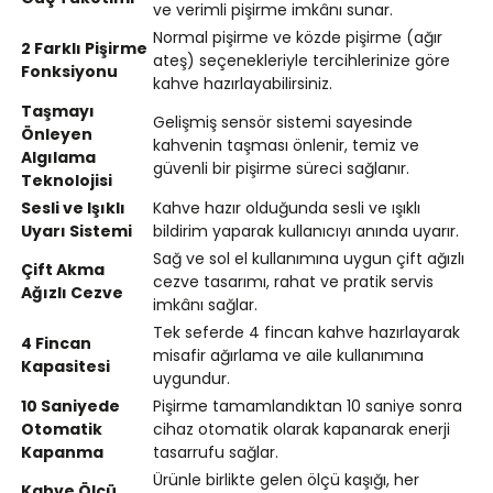
ve verimli pişirme imkânı sunar.
Normal pişirme ve közde pişirme (ağır
2 Farklı Pişirme
ateş) seçenekleriyle tercihlerinize göre
Fonksiyonu
kahve hazırlayabilirsiniz.
Taşmayı
Gelişmiş sensör sistemi sayesinde
Önleyen
kahvenin taşması önlenir, temiz ve
Algılama
güvenli bir pişirme süreci sağlanır.
Teknolojisi
Sesli ve Işıklı
Kahve hazır olduğunda sesli ve ışıklı
Uyarı Sistemi
bildirim yaparak kullanıcıyı anında uyarır.
Sağ ve sol el kullanımına uygun çift ağızlı
Çift Akma
cezve tasarımı, rahat ve pratik servis
Ağızlı Cezve
imkânı sağlar.
Tek seferde 4 fincan kahve hazırlayarak
4 Fincan
misafir ağırlama ve aile kullanımına
Kapasitesi
uygundur.
10 Saniyede
Pişirme tamamlandıktan 10 saniye sonra
Otomatik
cihaz otomatik olarak kapanarak enerji
Kapanma
tasarrufu sağlar.
Ürünle birlikte gelen ölçü kaşığı, her
Kahve Ölçü