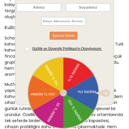
kolaylaşır. Kırmızı metalik rengi sayesinde mutfak
tezgâhında görsel açıdan da dikkat çekici bir görünüm
oluşturur.
Kullanım Alanları
Schafer Kahvecim, günlük ev kullanımında sabah
kahvaltılarında, misafir ağırlamalarında ve özel anlarda Türk
kahvesi hazırlamak isteyen kullanıcılar için uygundur. 4
fincan kapasitesi sayesinde aile içi kullanımda ya da küçük
gruplar için pratik bir çözüm sunar. İki farklı pişirme modu,
hem klasik Türk kahvesi hem de közde pişirilmiş yoğun
aromalı kahve tercihlerine hitap eder.
Mutfak düzenini bozmadan yerleştirilebilen kompakt
yapısıyla dar ve geniş mutfaklarda rahatlıkla kullanılabilir.
Kahve kültürüne önem veren ve geleneksel lezzeti modern
cihaz konforu ile bir arada yaşamak isteyen kullanıcıların
günlük rutinlerine kolayca entegre olabilecek işlevsel bir
üründür. Özellikle misafirlerin sık ağırlandığı ev ortamlarında
tek seferde birden fazla fincan hazırlama kapasitesi,
cihazın pratikliğini daha da ön plana çıkarmaktadır. Hem