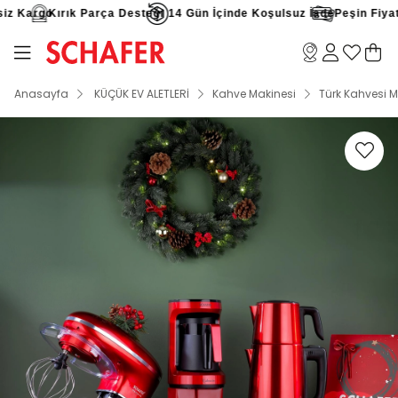
z Kargo
Kırık Parça Desteği
14 Gün İçinde Koşulsuz İade
Peşin Fiyatın
Anasayfa
KÜÇÜK EV ALETLERİ
Kahve Makinesi
Türk Kahvesi M