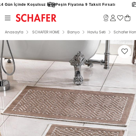
 Gün İçinde Koşulsuz İade
Peşin Fiyatına 9 Taksit Fırsatı
Anasayfa
SCHAFER HOME
Banyo
Havlu Seti
Schafer Hom