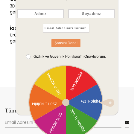
3D Secure ile güvenli ödemenizi
gerçekleştirin.
İade & Değişim Garantisi
Ürünlerinizde sorunsuz iade ve değişim
garantisi.
Tüm yeniliklerden önce sen haberdar ol!