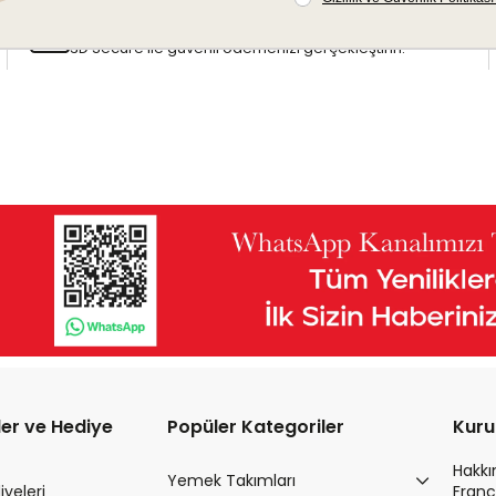
Güvenli Ödeme
3D Secure ile güvenli ödemenizi gerçekleştirin.
ler ve Hediye
Popüler Kategoriler
Kur
Hakk
Yemek Takımları
yeleri
Franc