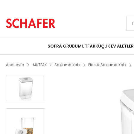
Peşin Fiyatına 9 Taksit Fırsatı
Schafer Jenny Dikdörtgen Saklama Kabı 2
SOFRA GRUBU
MUTFAK
KÜÇÜK EV ALETLER
Anasayfa
MUTFAK
Saklama Kabı
Plastik Saklama Kabı