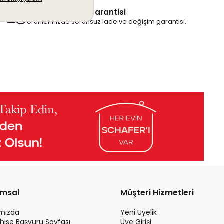
İade & Değişim Garantisi
Ürünlerinizde sorunsuz iade ve değişim garantisi.
umsal
Müşteri Hizmetleri
ımızda
Yeni Üyelik
hise Başvuru Sayfası
Üye Girişi