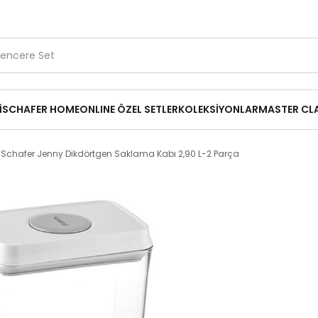
1.500 TL ve Üzerine Ücretsiz Kargo
Kırık Parça Desteği
14
₺199,95
,90 L-2 Parça
İ
SCHAFER HOME
ONLINE ÖZEL SETLER
KOLEKSİYONLAR
MASTER CL
Schafer Jenny Dikdörtgen Saklama Kabı 2,90 L-2 Parça