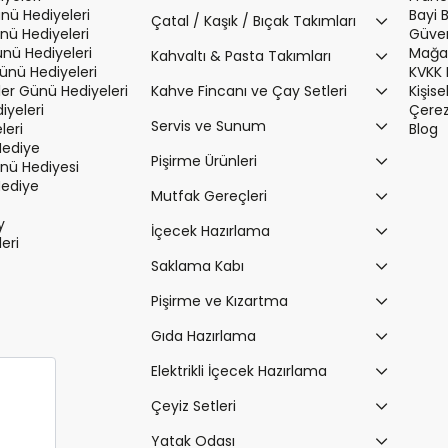
nü Hediyeleri
Bayi 
Çatal / Kaşık / Bıçak Takımları
nü Hediyeleri
Güvenl
ünü Hediyeleri
Mağaz
Kahvaltı & Pasta Takımları
Günü Hediyeleri
KVKK 
r Günü Hediyeleri
Kahve Fincanı ve Çay Setleri
Kişis
iyeleri
Çerez 
Servis ve Sunum
leri
Blog
Hediye
Pişirme Ürünleri
ü Hediyesi
Hediye
Mutfak Gereçleri
y
İçecek Hazırlama
leri
Saklama Kabı
Pişirme ve Kızartma
Gıda Hazırlama
Elektrikli İçecek Hazırlama
Çeyiz Setleri
Yatak Odası