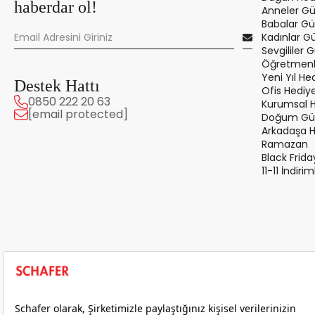
haberdar ol!
Anneler Gü
Babalar Gü
Kadınlar G
Sevgililer 
Öğretmenle
Yeni Yıl Hed
Destek Hattı
Ofis Hediye
0850 222 20 63
Kurumsal 
[email protected]
Doğum Gün
Arkadaşa 
Ramazan
Black Frida
11-11 İndirim