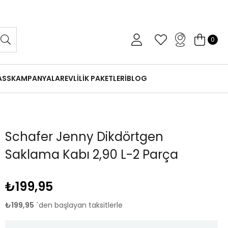
 Gün İçinde Koşulsuz İade
0
ASS
KAMPANYALAR
EVLİLİK PAKETLERİ
BLOG
Schafer Jenny Dikdörtgen
Saklama Kabı 2,90 L-2 Parça
₺199,95
₺199,95
`den başlayan taksitlerle