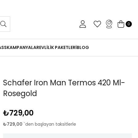
 Gün İçinde Koşulsuz İade
0
ASS
KAMPANYALAR
EVLİLİK PAKETLERİ
BLOG
Schafer Iron Man Termos 420 Ml-
Rosegold
₺729,00
₺729,00
`den başlayan taksitlerle