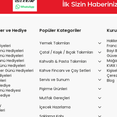
ler ve Hediye
Popüler Kategoriler
Kur
Hakk
Yemek Takımları
yeleri
Franc
nü Hediyeleri
Bayi 
Çatal / Kaşık / Bıçak Takımları
nü Hediyeleri
Güvenl
ünü Hediyeleri
Mağaz
Kahvaltı & Pasta Takımları
Günü Hediyeleri
KVKK 
r Günü Hediyeleri
Kahve Fincanı ve Çay Setleri
Kişis
iyeleri
Çerez 
Servis ve Sunum
leri
Blog
Hediye
Pişirme Ürünleri
ü Hediyesi
Hediye
Mutfak Gereçleri
y
İçecek Hazırlama
leri
Saklama Kabı