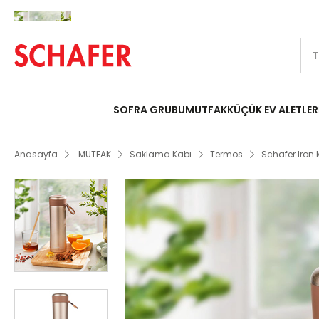
Peşin Fiyatına 9 Taksit Fırsatı
Schafer Iron Man Termos 420 Ml-Rosego
SOFRA GRUBU
MUTFAK
KÜÇÜK EV ALETLER
Anasayfa
MUTFAK
Saklama Kabı
Termos
Schafer Iron