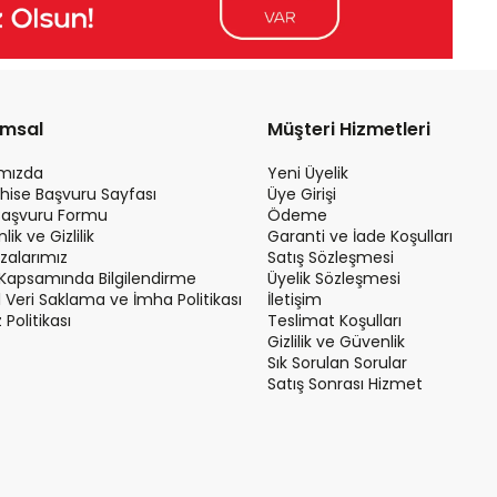
umsal
Müşteri Hizmetleri
ımızda
Yeni Üyelik
hise Başvuru Sayfası
Üye Girişi
Başvuru Formu
Ödeme
ik ve Gizlilik
Garanti ve İade Koşulları
alarımız
Satış Sözleşmesi
Kapsamında Bilgilendirme
Üyelik Sözleşmesi
el Veri Saklama ve İmha Politikası
İletişim
Politikası
Teslimat Koşulları
Gizlilik ve Güvenlik
Sık Sorulan Sorular
Satış Sonrası Hizmet