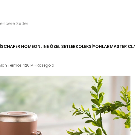
1.500 TL ve Üzerine Ücretsiz Kargo
Kırık Parça Desteği
14
₺729,00
ld
İ
SCHAFER HOME
ONLINE ÖZEL SETLER
KOLEKSİYONLAR
MASTER CL
 Man Termos 420 Ml-Rosegold