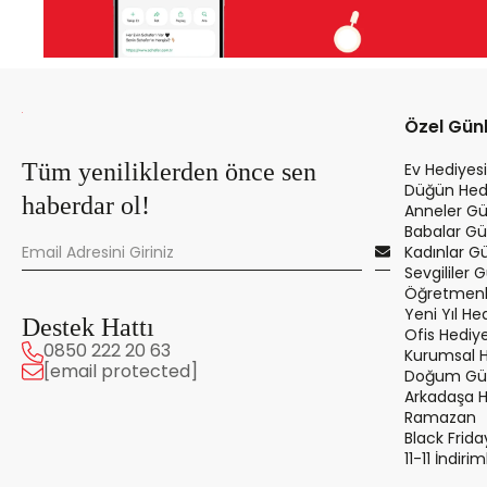
Özel Gün
Tüm yeniliklerden önce sen
Ev Hediyesi
Düğün Hedi
haberdar ol!
Anneler Gü
Babalar Gü
Kadınlar G
Sevgililer 
Öğretmenle
Yeni Yıl Hed
Destek Hattı
Ofis Hediye
0850 222 20 63
Kurumsal 
[email protected]
Doğum Gün
Arkadaşa 
Ramazan
Black Frida
11-11 İndirim