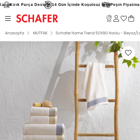
argo
Kırık Parça Desteği
14 Gün İçinde Koşulsuz İade
Peşin Fiyatına 9 
Anasayfa
MUTFAK
Schafer Home Trend 50X90 Havlu - Beyaz/La