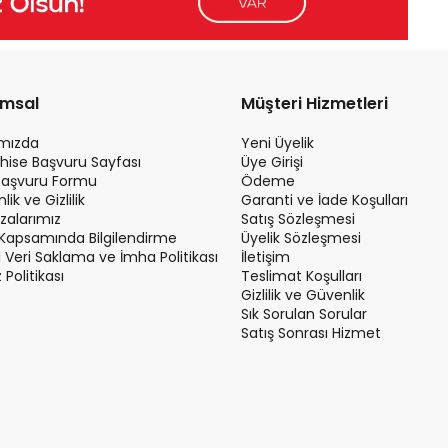
umsal
Müşteri Hizmetleri
ımızda
Yeni Üyelik
hise Başvuru Sayfası
Üye Girişi
Başvuru Formu
Ödeme
ik ve Gizlilik
Garanti ve İade Koşulları
alarımız
Satış Sözleşmesi
Kapsamında Bilgilendirme
Üyelik Sözleşmesi
el Veri Saklama ve İmha Politikası
İletişim
Politikası
Teslimat Koşulları
Gizlilik ve Güvenlik
Sık Sorulan Sorular
Satış Sonrası Hizmet