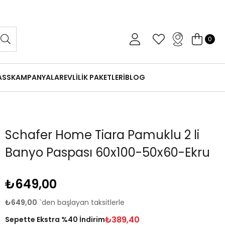
 Gün İçinde Koşulsuz İade
0
ASS
KAMPANYALAR
EVLİLİK PAKETLERİ
BLOG
Schafer Home Tiara Pamuklu 2 li
Banyo Paspası 60x100-50x60-Ekru
₺649,00
₺649,00
`den başlayan taksitlerle
₺389,40
Sepette Ekstra %40 İndirim