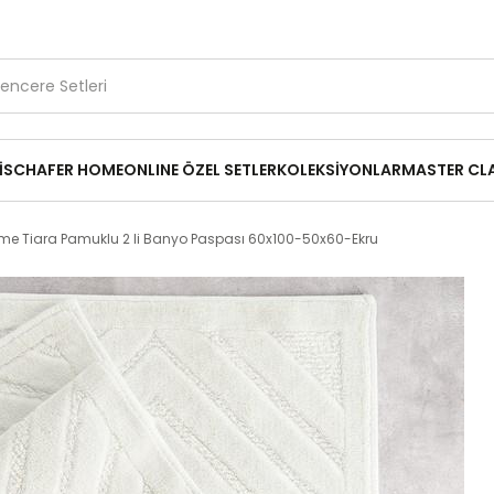
1.500 TL ve Üzerine Ücretsiz Kargo
Kırık Parça Desteği
14
₺649,00
Paspası 60x100-50x60-Ekru
İ
SCHAFER HOME
ONLINE ÖZEL SETLER
KOLEKSİYONLAR
MASTER CL
me Tiara Pamuklu 2 li Banyo Paspası 60x100-50x60-Ekru