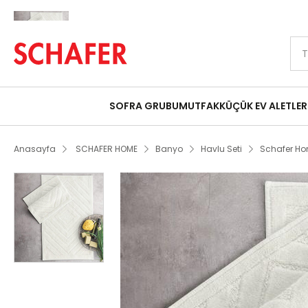
Peşin Fiyatına 9 Taksit Fırsatı
Schafer Home Tiara Pamuklu 2 li Banyo 
SOFRA GRUBU
MUTFAK
KÜÇÜK EV ALETLER
Anasayfa
SCHAFER HOME
Banyo
Havlu Seti
Schafer Ho