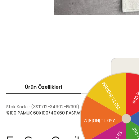
Ürün Özellikleri
Ödeme Seçenek
Stok Kodu
(3ST712-34902-EKR01)
%100 PAMUK 60X100/40X60 PASPAS 2 Lİ