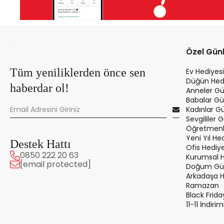
Özel Gün
Tüm yeniliklerden önce sen
Ev Hediyesi
Düğün Hedi
haberdar ol!
Anneler Gü
Babalar Gü
Kadınlar G
Sevgililer 
Öğretmenle
Yeni Yıl Hed
Destek Hattı
Ofis Hediye
0850 222 20 63
Kurumsal 
[email protected]
Doğum Gün
Arkadaşa 
Ramazan
Black Frida
11-11 İndirim