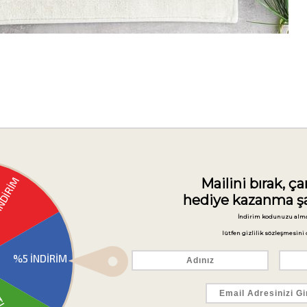
leri
Ürün Önerileri