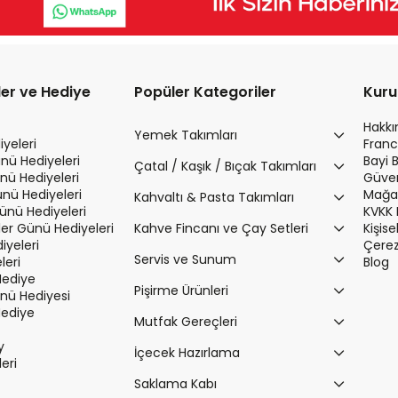
ler ve Hediye
Popüler Kategoriler
Kur
Hakk
Yemek Takımları
yeleri
Franc
nü Hediyeleri
Bayi 
Çatal / Kaşık / Bıçak Takımları
nü Hediyeleri
Güvenl
ünü Hediyeleri
Mağaz
Kahvaltı & Pasta Takımları
Günü Hediyeleri
KVKK 
r Günü Hediyeleri
Kahve Fincanı ve Çay Setleri
Kişis
iyeleri
Çerez 
Servis ve Sunum
leri
Blog
Hediye
Pişirme Ürünleri
ü Hediyesi
Hediye
Mutfak Gereçleri
y
İçecek Hazırlama
leri
Saklama Kabı