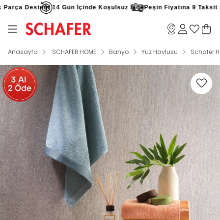
arça Desteği
14 Gün İçinde Koşulsuz İade
Peşin Fiyatına 9 Taksit Fır
Anasayfa
SCHAFER HOME
Banyo
Yüz Havlusu
Schafer 