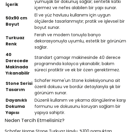
yumuşak bir dokunuş sağlar; sentetik katkı
İçerik
içermez ve nefes alabilen bir yapı sunar.
El ve yüz havlusu kullanımı için uygun
50x90 cm
ölçülerde tasarlanmıştır; pratik ve işlevsel bir
Boyut
boyut sunar.
Ferah ve modern tonuyla banyo
Turkuaz
dekorasyonuyla uyumlu, estetik bir görünüm
Renk
sağlar.
40
Standart çamaşır makinesinde 40 derece
Derecede
programında kolayca yıkanabilir; bakım
Makinada
süreci pratiktir ve ek bir özen gerektirmez.
Yıkanabilir
Schafer Home'un Stone koleksiyonuna ait
Stone Serisi
özenli dokusu ve bordür detaylarıyla şık bir
Tasarım
görünüm sunar.
Dayanıklı
Düzenli kullanım ve yıkama döngülerine karşı
Dokuma
formunu ve dokusunu koruyan sağlam bir
Yapısı
yapıya sahiptir.
Neden Tercih Etmelisiniz?
Schafer Home Stone Turkuaz Havlu, %100 pamuktan