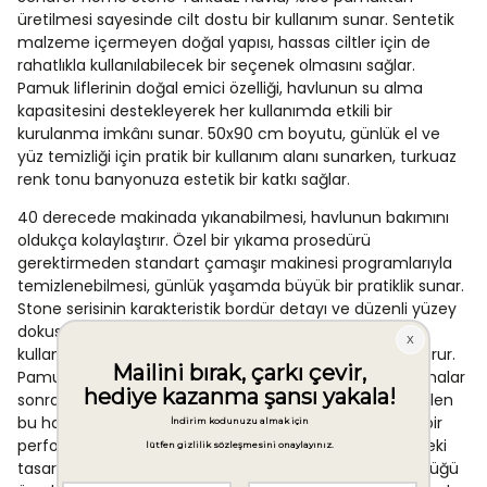
üretilmesi sayesinde cilt dostu bir kullanım sunar. Sentetik
malzeme içermeyen doğal yapısı, hassas ciltler için de
rahatlıkla kullanılabilecek bir seçenek olmasını sağlar.
Pamuk liflerinin doğal emici özelliği, havlunun su alma
kapasitesini destekleyerek her kullanımda etkili bir
kurulanma imkânı sunar. 50x90 cm boyutu, günlük el ve
yüz temizliği için pratik bir kullanım alanı sunarken, turkuaz
renk tonu banyonuza estetik bir katkı sağlar.
40 derecede makinada yıkanabilmesi, havlunun bakımını
oldukça kolaylaştırır. Özel bir yıkama prosedürü
gerektirmeden standart çamaşır makinesi programlarıyla
temizlenebilmesi, günlük yaşamda büyük bir pratiklik sunar.
Stone serisinin karakteristik bordür detayı ve düzenli yüzey
dokusu, ürüne görsel bir değer katarken uzun süreli
kullanımda da formunu koruyan sağlam bir yapı oluşturur.
Pamuk içerikli ürünlerin doğası gereği tekrarlayan yıkamalar
sonrasında yumuşaklık özelliğini büyük ölçüde koruyabilen
bu havlu, günlük kullanım yoğunluğuna karşı dayanıklı bir
performans ortaya koyar. Schafer markasının bu serideki
tasarım anlayışı, hem işlevselliği hem de estetik bütünlüğü