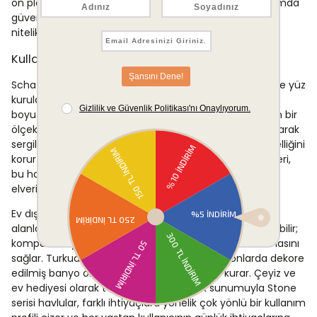
ön planda tutan bir yaklaşımı yansıtır ve günlük kullanımda
güvenilir bir performans arayanlar için tercih edilebilir
nitelikte bir ürün sunar.
Kullanim Alanlari
Schafer Home Stone 50x90 Havlu, banyo rutininde el ve yüz
kurulamak için birincil kullanım alanı sunar. 50x90 cm
boyutu, hem yetişkin hem de çocuk kullanımına uygun bir
ölçek sağlar. Misafir banyolarında dekoratif bir unsur olarak
sergilenebileceği gibi günlük aktif kullanımda da işlevselliğini
korur. Yüksek emicilik kapasitesi ve kolay bakım özellikleri,
bu havluyu yoğun kullanım gerektiren ortamlar için de
elverişli kılar.
Ev dışında spor tesisleri, yüzme kursları veya gym gibi
alanlarda kişisel bakım havlusu olarak da değerlendirilebilir;
kompakt boyutu taşıma çantasında kolayca yer bulmasını
sağlar. Turkuaz renk seçeneği, özellikle nötr tonlarda dekore
edilmiş banyo ortamlarıyla görsel bir uyum kurar. Çeyiz ve
ev hediyesi olarak tercih edilebilecek şık sunumuyla Stone
serisi havlular, farklı ihtiyaçlara yönelik çok yönlü bir kullanım