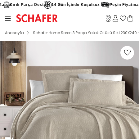
argo
Kırık Parça Desteği
14 Gün İçinde Koşulsuz İade
Peşin Fiyatına 9 
Anasayfa
Schafer Home Soren 3 Parça Yatak Örtüsü Seti 230X240 -