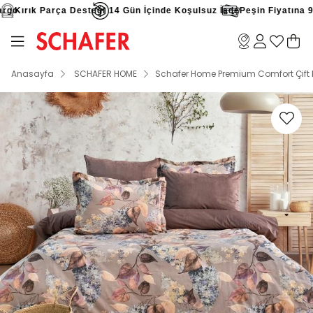
go
Kırık Parça Desteği
14 Gün İçinde Koşulsuz İade
Peşin Fiyatına 9 Ta
Anasayfa
SCHAFER HOME
Schafer Home Premium Comfort Çift K