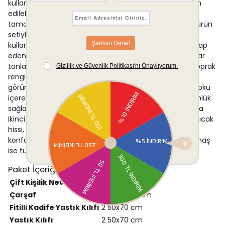
kullanım hem de misafir odası düzenlemelerinde tercih
edilebilir. Çarşaf ve dört adet yastık kılıfından oluşan
tamamlayıcı parçaları sayesinde yatak odanızı tek bir ürün
setiyle döşemek mümkündür. Yatak örtüsü olarak da
kullanılabilmesi, ürünü farklı dekorasyon tercihlerine hitap
eden çok amaçlı bir tekstil ürünü hâline getirir. Sonbahar
tonlarındaki yaprak ve çiçek motifli desen, nötr veya toprak
rengi ağırlıklı yatak odası dekorasyonlarıyla uyumlu bir
görünüm oluşturur. Özellikle ahşap mobilya ve doğal doku
içeren iç mekân düzenlemeleriyle estetik açıdan bütünlük
sağlar. Hem birincil yatak odalarında hem de yazlık veya
ikinci konutlarda rahatlıkla kullanılabilir. Kadife yüzeyin sıcak
hissi, özellikle sonbahar ve kış aylarında yatak odası
konforunu artırmaya katkı sağlar; pamuk içerikli alt kumaş
ise tüm mevsim kullanımına elverişli bir denge sunar.
Paket İçeriği
Çift Kişilik Nevresim
1
200x220 cm
Çarşaf
1
240x260 cm
Fitilli Kadife Yastık Kılıfı
2
50x70 cm
Yastık Kılıfı
2
50x70 cm