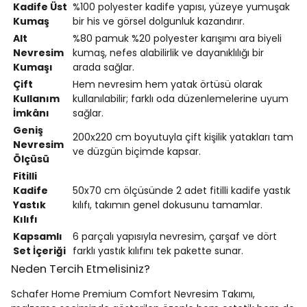
Kadife Üst
%100 polyester kadife yapısı, yüzeye yumuşak
Kumaş
bir his ve görsel dolgunluk kazandırır.
Alt
%80 pamuk %20 polyester karışımı ara biyeli
Nevresim
kumaş, nefes alabilirlik ve dayanıklılığı bir
Kumaşı
arada sağlar.
Çift
Hem nevresim hem yatak örtüsü olarak
Kullanım
kullanılabilir; farklı oda düzenlemelerine uyum
İmkânı
sağlar.
Geniş
200x220 cm boyutuyla çift kişilik yatakları tam
Nevresim
ve düzgün biçimde kapsar.
Ölçüsü
Fitilli
Kadife
50x70 cm ölçüsünde 2 adet fitilli kadife yastık
Yastık
kılıfı, takımın genel dokusunu tamamlar.
Kılıfı
Kapsamlı
6 parçalı yapısıyla nevresim, çarşaf ve dört
Set İçeriği
farklı yastık kılıfını tek pakette sunar.
Neden Tercih Etmelisiniz?
Schafer Home Premium Comfort Nevresim Takımı,