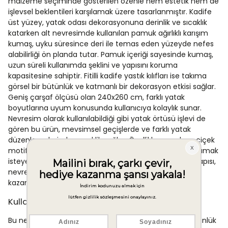
malzeme seçiminde gösterilen özenle hem estetik hem de
işlevsel beklentileri karşılamak üzere tasarlanmıştır. Kadife
üst yüzey, yatak odası dekorasyonuna derinlik ve sıcaklık
katarken alt nevresimde kullanılan pamuk ağırlıklı karışım
kumaş, uyku süresince deri ile temas eden yüzeyde nefes
alabilirliği ön planda tutar. Pamuk içeriği sayesinde kumaş,
uzun süreli kullanımda şeklini ve yapısını koruma
kapasitesine sahiptir. Fitilli kadife yastık kılıfları ise takıma
görsel bir bütünlük ve katmanlı bir dekorasyon etkisi sağlar.
Geniş çarşaf ölçüsü olan 240x260 cm, farklı yatak
boyutlarına uyum konusunda kullanıcıya kolaylık sunar.
Nevresim olarak kullanılabildiği gibi yatak örtüsü işlevi de
gören bu ürün, mevsimsel geçişlerde ve farklı yatak
düzenlemelerinde esneklik sağlar. Özellikle yaprak ve çiçek
motifli baskısıyla doğal renk tonlarını yatak odanıza taşımak
isteyenler için uygun bir seçenektir. Ara biyeli kumaş yapısı,
nevresimin kenar hatlarına düzgün bir görünüm
kazandırarak genel estetiği destekler.
Kullanım Alanları
Bu nevresim takımı, çift kişilik yatak odalarında hem günlük