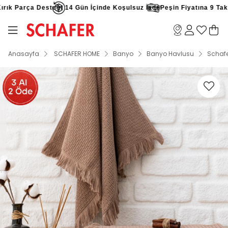
ık Parça Desteği
14 Gün İçinde Koşulsuz İade
Peşin Fiyatına 9 Taksit
Anasayfa
SCHAFER HOME
Banyo
Banyo Havlusu
Schafe