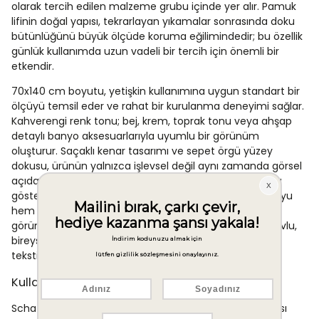
olarak tercih edilen malzeme grubu içinde yer alır. Pamuk
lifinin doğal yapısı, tekrarlayan yıkamalar sonrasında doku
bütünlüğünü büyük ölçüde koruma eğilimindedir; bu özellik
günlük kullanımda uzun vadeli bir tercih için önemli bir
etkendir.
70x140 cm boyutu, yetişkin kullanımına uygun standart bir
ölçüyü temsil eder ve rahat bir kurulanma deneyimi sağlar.
Kahverengi renk tonu; bej, krem, toprak tonu veya ahşap
detaylı banyo aksesuarlarıyla uyumlu bir görünüm
oluşturur. Saçaklı kenar tasarımı ve sepet örgü yüzey
dokusu, ürünün yalnızca işlevsel değil aynı zamanda görsel
açıdan da düzenli bir banyo ortamına katkı sunduğunu
gösterir. Sepet örgüsünün sağladığı yüzey yapısı, havluyu
hem katlandığında hem de asılı durumda estetik bir
görünüme kavuşturur. Tek parça olarak sunulan bu havlu,
bireysel kullanımda pratik bir tercih olmakla birlikte ev
tekstili setlerine ek ürün olarak da değerlendirilebilir.
Kullanım Alanları
Schafer Home Polly Havlu, öncelikli olarak banyo sonrası