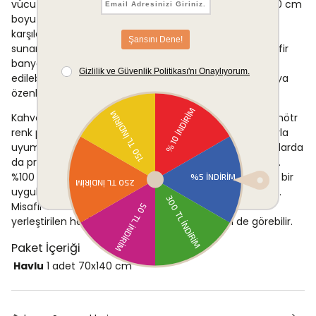
vücut kurulamak amacıyla kullanıma uygundur. 70x140 cm
boyutu, standart banyo havlusu işlevini tam anlamıyla
karşılar ve yetişkin kullanımı için yeterli bir örtme alanı
sunar. Ev banyolarında günlük kullanımın yanı sıra misafir
banyolarında dekoratif bir dokunuş olarak da tercih
edilebilir; kahverengi renk tonu ve saçak detayı, banyoya
özenli bir atmosfer katar.
Kahverengi renk tonu, özellikle doğal malzemelerin ve nötr
renk paletinin ön planda olduğu banyo dekorasyonlarıyla
uyum sağlar. Havuz kenarı veya spa ortamları gibi alanlarda
da pratik bir kullanım seçeneği olarak değerlendirilebilir.
%100 pamuk yapısı, farklı kullanım senaryolarında geniş bir
uygulanabilirlik sunar ve hassas ciltler için de uygundur.
Misafir odası banyolarında sunum amaçlı katlanarak
yerleştirilen havlu, dekoratif bir aksesuar işlevi de görebilir.
Paket İçeriği
Havlu
1 adet
70x140 cm