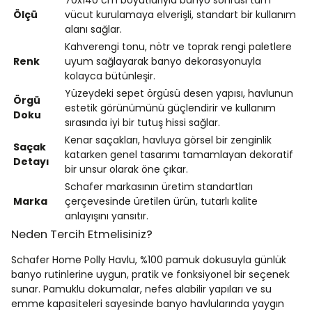
70x140 cm boyutlarıyla banyo sonrası tam
Ölçü
vücut kurulamaya elverişli, standart bir kullanım
alanı sağlar.
Kahverengi tonu, nötr ve toprak rengi paletlere
Renk
uyum sağlayarak banyo dekorasyonuyla
kolayca bütünleşir.
Yüzeydeki sepet örgüsü desen yapısı, havlunun
Örgü
estetik görünümünü güçlendirir ve kullanım
Doku
sırasında iyi bir tutuş hissi sağlar.
Kenar saçakları, havluya görsel bir zenginlik
Saçak
katarken genel tasarımı tamamlayan dekoratif
Detayı
bir unsur olarak öne çıkar.
Schafer markasının üretim standartları
Marka
çerçevesinde üretilen ürün, tutarlı kalite
anlayışını yansıtır.
Neden Tercih Etmelisiniz?
Schafer Home Polly Havlu, %100 pamuk dokusuyla günlük
banyo rutinlerine uygun, pratik ve fonksiyonel bir seçenek
sunar. Pamuklu dokumalar, nefes alabilir yapıları ve su
emme kapasiteleri sayesinde banyo havlularında yaygın