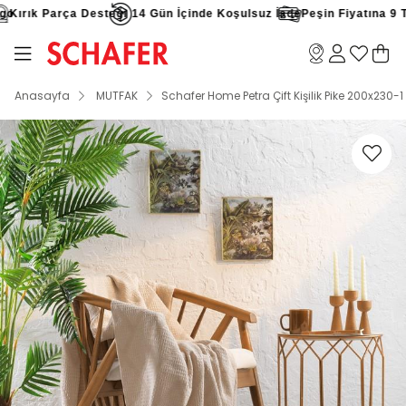
o
Kırık Parça Desteği
14 Gün İçinde Koşulsuz İade
Peşin Fiyatına 9 Tak
Anasayfa
MUTFAK
Schafer Home Petra Çift Kişilik Pike 200x230-