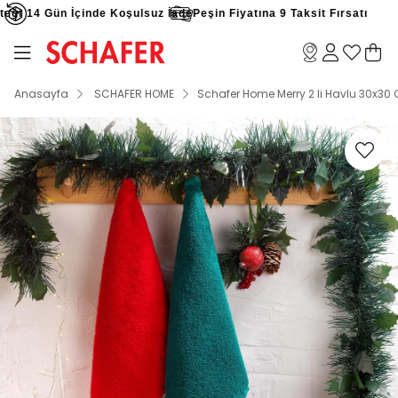
ği
14 Gün İçinde Koşulsuz İade
Peşin Fiyatına 9 Taksit Fırsatı
Anasayfa
SCHAFER HOME
Schafer Home Merry 2 li Havlu 30x30 