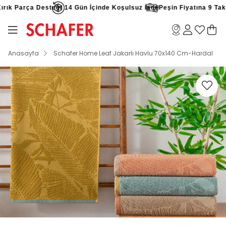
rık Parça Desteği
14 Gün İçinde Koşulsuz İade
Peşin Fiyatına 9 Taksi
Anasayfa
Schafer Home Leaf Jakarlı Havlu 70x140 Cm-Hardal