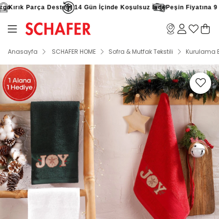
o
Kırık Parça Desteği
14 Gün İçinde Koşulsuz İade
Peşin Fiyatına 9 Ta
Anasayfa
SCHAFER HOME
Sofra & Mutfak Tekstili
Kurulama B