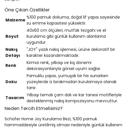
Öne Çıkan Özellikler
%100 pamuk dokuma, doğal lif yapısı sayesinde
Malzeme
su emme kapasitesi yüksektir.
40x60 cm ölçüleri, mutfak tezgahı ve el
Boyut
kurulama gibi günlük kullanım alanlarına
uygundur.
Nakış
"JOY" yazılı nakış işlemesi, ürüne dekoratif bir
Detayı
karakter kazandırmaktadır.
Kırmızı renk, yılbaşı ve kış dönemi
Renk
dekorasyonlarıyla görsel uyum sağlar.
Pamuklu yapısı, yumuşak bir his sunarken
Doku
yüzeylerde iz bırakmadan kurulamaya olanak
tanır.
Yılbaşı temalı çam dalı ve kar tanesi motifleriyle
Tasarım
desteklenmiş nakış kompozisyonu mevcuttur.
Neden Tercih Etmelisiniz?
Schafer Home Joy Kurulama Bezi, %100 pamuk
hammaddesiyle üretilmiş olması nedeniyle günlük kullanım