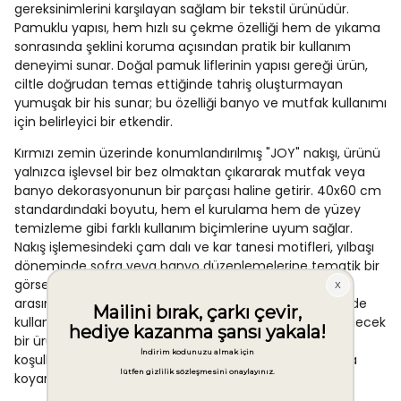
gereksinimlerini karşılayan sağlam bir tekstil ürünüdür.
Pamuklu yapısı, hem hızlı su çekme özelliği hem de yıkama
sonrasında şeklini koruma açısından pratik bir kullanım
deneyimi sunar. Doğal pamuk liflerinin yapısı gereği ürün,
ciltle doğrudan temas ettiğinde tahriş oluşturmayan
yumuşak bir his sunar; bu özelliği banyo ve mutfak kullanımı
için belirleyici bir etkendir.
Kırmızı zemin üzerinde konumlandırılmış "JOY" nakışı, ürünü
yalnızca işlevsel bir bez olmaktan çıkararak mutfak veya
banyo dekorasyonunun bir parçası haline getirir. 40x60 cm
standardındaki boyutu, hem el kurulama hem de yüzey
temizleme gibi farklı kullanım biçimlerine uyum sağlar.
Nakış işlemesindeki çam dalı ve kar tanesi motifleri, yılbaşı
döneminde sofra veya banyo düzenlemelerine tematik bir
görsel katkı sunar. Schafer markasının tekstil ürünleri
arasında yer alan bu kurulama bezi, hem estetik hem de
kullanım odaklı bir seçim arayanlar için değerlendirilebilecek
bir üründür. Dayanıklı pamuk dokusu, düzenli yıkama
koşullarında uzun süreli kullanıma uygun bir yapı ortaya
koyar ve ürünün işlevselliğini zaman içinde korur.