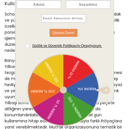
Kullanım Alanları
Schafer Home Joy Kurulama Bezi, mutfakta tabak, bardak
ve yüzey kurulamasında kullanılabilecek boyut ve emicilik
özelliğine sahiptir. Pamuklu yapısı sayesinde cam ve
porselen yüzeylerde leke veya iz bırakmadan kurulama
işlemi gerçekleştirilebilir. Bu özelliği, özellikle mutfak
düzenine önem veren kullanıcılar için işlevsel bir tercih
nedeni oluşturur.
Banyo ortamında el havlusu olarak da tercih edilebilir.
Yılbaşı döneminde misafir banyolarında ya da mutfak
tezgahı üzerinde dekoratif bir aksesuar olarak sergilenmesi
de mümkündür. Tematik nakış tasarımı sayesinde yılbaşı
hediyesi olarak sunulmak üzere de değerlendirilebilir. Beyaz
ve yeşil renk alternatifleriyle birlikte toplu kullanımda renk
uyumu oluşturmak isteyenler için uygun bir seçenektir.
Yılbaşı sofra düzenlemelerinde masa bezi veya peçete
altlığının yanına tamamlayıcı bir unsur olarak da
konumlandırılabilir. Hem günlük hem de özel gün
kullanımına hitap eden çok yönlü yapısıyla farklı ihtiyaçlara
yanıt verebilmektedir. Mutfak organizasyonuna tematik bir