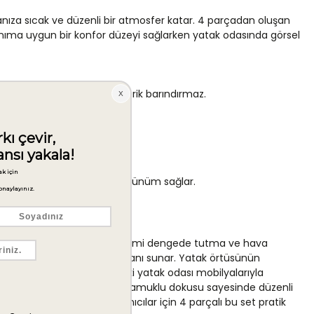
ıza sıcak ve düzenli bir atmosfer katar. 4 parçadan oluşan
llanıma uygun bir konfor düzeyi sağlarken yatak odasında görsel
ir his sunar; sentetik içerik barındırmaz.
 bir görüntü sunar.
m seçenekleri tanır.
ur ve yüzeyde düzgün bir görünüm sağlar.
na gerek kalmaz.
ir seçenektir. Pamuk kumaş; nemi dengede tutma ve hava
rda da yeterli bir örtü katmanı sunar. Yatak örtüsünün
beyaz veya ahşap tonlarındaki yatak odası mobilyalarıyla
rine uyum sorunu yaşanmaz. Pamuklu dokusu sayesinde düzenli
sel tutarlılık arayan kullanıcılar için 4 parçalı bu set pratik