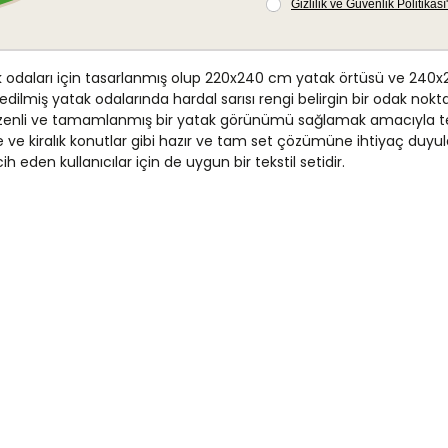
ak odaları için tasarlanmış olup 220x240 cm yatak örtüsü ve 240x26
lmiş yatak odalarında hardal sarısı rengi belirgin bir odak noktas
üzenli ve tamamlanmış bir yatak görünümü sağlamak amacıyla tercih
ire ve kiralık konutlar gibi hazır ve tam set çözümüne ihtiyaç duyu
den kullanıcılar için de uygun bir tekstil setidir.