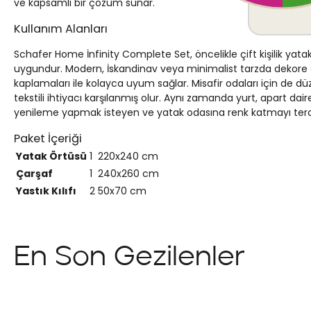
ve kapsamlı bir çözüm sunar.
Kullanım Alanları
Schafer Home İnfinity Complete Set, öncelikle çift kişilik yat
uygundur. Modern, İskandinav veya minimalist tarzda dekore edi
kaplamaları ile kolayca uyum sağlar. Misafir odaları için de d
tekstili ihtiyacı karşılanmış olur. Aynı zamanda yurt, apart da
yenileme yapmak isteyen ve yatak odasına renk katmayı tercih e
Paket İçeriği
Yatak Örtüsü
1
220x240 cm
Çarşaf
1
240x260 cm
Yastık Kılıfı
2
50x70 cm
En Son Gezilenler