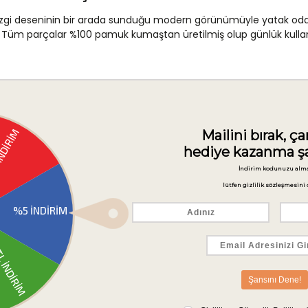
çizgi deseninin bir arada sunduğu modern görünümüyle yatak odan
sunar. Tüm parçalar %100 pamuk kumaştan üretilmiş olup günlük ku
apısı sayesinde ten ile temas eden yüzeylerde yumuşak ve doğal b
ift kişilik yatakları tam olarak örter ve yataktan sarkmaz.
 çarşaf, yatak boyutuna göre rahatlıkla ayarlanabilir ve düzenli
astık kılıfları, set ile tam renk ve desen uyumu sağlar.
; hardal düz yüzey ile çizgili yüzü bir arada sunarak farklı görünü
ki kapitone dikiş deseni, kumaşın şeklini korumasına yardımcı ol
 iki yastık kılıfı birlikte sunulduğundan parça parça ürün arayışı
lt dostu bir uyku ortamı oluşturmak isteyenler için işlevsel b
undur. Sıcak yaz gecelerinde aşırı ısınmayı önlerken serin havala
k kılıflarıyla renk bütünlüğü sağlanmaktadır. Hardal sarısı tonu, 
ş boyutlarda tasarlanmış olduğundan sete dahil ürünlerin birbi
koruyacak şekilde üretilmiştir. Günlük kullanımda dayanıklılık ve gör