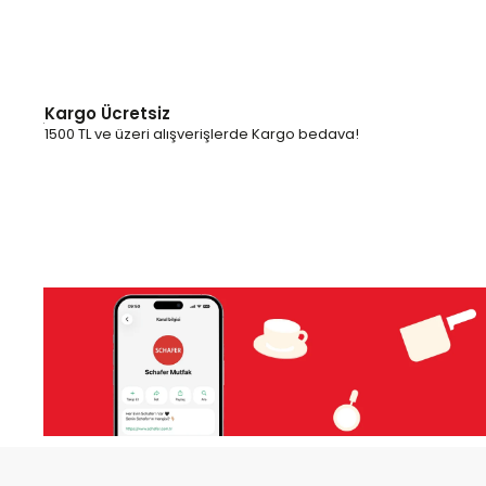
Featured Collection
Benzer Ürünler
Discover the trending products picked just for you.
Keşfet
‹