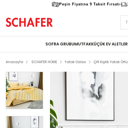
Peşin Fiyatına 9 Taksit Fırsatı
SOFRA GRUBU
MUTFAK
KÜÇÜK EV ALETLER
Anasayfa
SCHAFER HOME
Yatak Odası
Çift Kişilik Yatak Ört