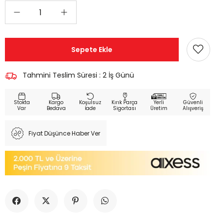
Tahmini Teslim Süresi
:
2 İş Günü
Kargo
Koşulsuz
Kırık Parça
Yerli
Güvenli
Bedava
İade
Sigortası
Üretim
Alışveriş
Fiyat Düşünce Haber Ver