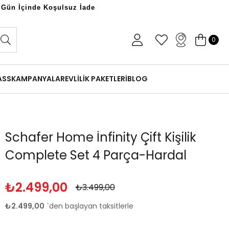
 Gün İçinde Koşulsuz İade
0
ASS
KAMPANYALAR
EVLİLİK PAKETLERİ
BLOG
Schafer Home İnfinity Çift Kişilik
Complete Set 4 Parça-Hardal
₺2.499,00
₺3.499,00
₺2.499,00
`den başlayan taksitlerle