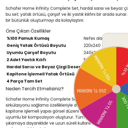
Schafer Home İnfinity Complete Set, hardal sarısı ve beyaz 
bu set; yatak örtüsü, çarşaf ve iki yastık kılıfını bir arada 
bir bütünlük oluşturmayı da kolaylaştırır.
Öne Çıkan Özellikler
%100 Pamuk Kumaş
Nefes alabilen pamuk y
Geniş Yatak Örtüsü Boyutu
220x240 cm ölçüsüyle ç
Uyumlu Çarşaf Boyutu
240x260 cm ölçüsündeki
2 Adet Yastık Kılıfı
50x70 cm ölçüsündeki y
Hardal Sarısı ve Beyaz Çizgi Deseni
İki yüzlü desen kurgusu
Kapitone İşlemeli Yatak Örtüsü
Yatak örtüsü üzerinde
4 Parça Tam Set
Yatak örtüsü, çarşaf ve
Neden Tercih Etmelisiniz?
Schafer Home İnfinity Complete Set, %100 pamuk dokusuyla ci
sirkülasyonu sağlama özellikleriyle dört mevsim kullanıma uyg
kapitone işlemeli yapısı görsel düzeni korurken çarşaf ve yastı
uyumlu bir kompozisyon oluşturur. Tüm parçalar eşleştirilmi
yıkamaya dayanıklıdır ve uzun süreli kullanımda renk canlılığını 