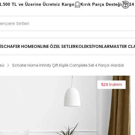
1.500 TL ve Üzerine Ücretsiz Kargo
Kırık Parça Desteği
14
İ
SCHAFER HOME
ONLINE ÖZEL SETLER
KOLEKSİYONLAR
MASTER CL
üsü
Schafer Home İnfinity Çift Kişilik Complete Set 4 Parça-Hardal
%
29
İndirim