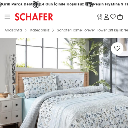
ırık Parça Desteği
14 Gün İçinde Koşulsuz İade
Peşin Fiyatına 9 Taks
Anasayfa
Kategorisiz
Schafer Home Forever Flower Çift Kişilik 