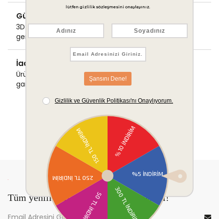
Güvenli Ödeme
3D Secure ile güvenli ödemenizi
gerçekleştirin.
İade & Değişim Garantisi
Ürünlerinizde sorunsuz iade ve değişim
garantisi.
Tüm yeniliklerden önce sen haberdar ol!