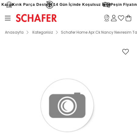
 Kargo
Kırık Parça Desteği
14 Gün İçinde Koşulsuz İade
Peşin Fiyatına 
Anasayfa
Kategorisiz
Schafer Home Apr.Ck Nancy Nevresim Ta