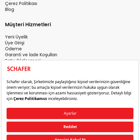
Çerez Politikası
Blog
Müşteri Hizmetleri
Yeni Üyelik
Üye Girişi
Ödeme
Garanti ve İade Koşulları
Satış Sözleşmesi
Üyelik Sözleşmesi
İletişim
Teslimat Koşulları
Gizlilik ve Güvenlik
Sık Sorulan Sorular
Satış Sonrası Hizmet
© 2026 Schafer. Tüm Hakları Saklıdır.
₺1.299,00