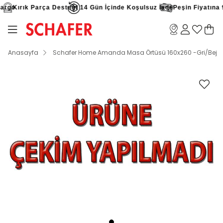
argo
Kırık Parça Desteği
14 Gün İçinde Koşulsuz İade
Peşin Fiyatına 9 
Anasayfa
Schafer Home Amanda Masa Örtüsü 160x260 -Gri/Bej