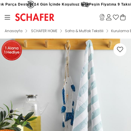
k Parça Desteği
14 Gün İçinde Koşulsuz İade
Peşin Fiyatına 9 Taksit F
Anasayfa
SCHAFER HOME
Sofra & Mutfak Tekstili
Kurulama B