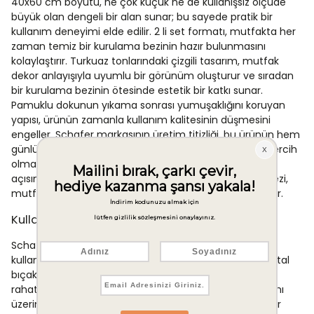
40x60 cm boyutu, ne çok küçük ne de kullanışsız ölçüde
büyük olan dengeli bir alan sunar; bu sayede pratik bir
kullanım deneyimi elde edilir. 2 li set formatı, mutfakta her
zaman temiz bir kurulama bezinin hazır bulunmasını
kolaylaştırır. Turkuaz tonlarındaki çizgili tasarım, mutfak
dekor anlayışıyla uyumlu bir görünüm oluşturur ve sıradan
bir kurulama bezinin ötesinde estetik bir katkı sunar.
Pamuklu dokunun yıkama sonrası yumuşaklığını koruyan
yapısı, ürünün zamanla kullanım kalitesinin düşmesini
engeller. Schafer markasının üretim titizliği, bu ürünün hem
günlük kullanımda hem de uzun vadede güvenilir bir tercih
olmasını destekler. Hem işlevsellik hem de görsellik
açısından dengeli bir yapıya sahip olan bu kurulama bezi,
mutfak tekstilinde bütünlüklü bir kullanım anlayışı sunar.
Kullanim Alanlari
Schafer Home Alessa Kurulama Bezi öncelikle mutfak
kullanımına yönelik tasarlanmıştır. Tabak, bardak ve çatal
bıçak takımı gibi mutfak gereçlerinin kurulanmasında
rahatlıkla kullanılabilir. 40x60 cm ölçüsü, mutfak tezgahı
üzerinde dökülen sıvıların temizlenmesinde de pratik bir