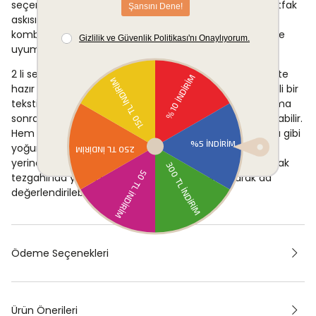
seçenek sunar. Eller ıslandığında hızlı kurulama için mutfak
askısına kolayca takılabilir; turkuaz ve beyaz renk
kombinasyonu sayesinde mutfağın genel görünümüyle
uyumlu bir bütünlük oluşturur.
2 li set yapısı, biri temizlikte kullanılırken diğerinin yedekte
hazır tutulmasını mümkün kılar; bu da mutfakta düzenli bir
tekstil yönetimi sağlar. Taze sebze ve meyvelerin yıkama
sonrasında kurulanmasında da işlevsel biçimde kullanılabilir.
Hem günlük rutin ihtiyaçlarda hem de misafir ağırlama gibi
yoğun kullanım gerektiren durumlarda işlevini eksiksiz
yerine getirir. Çizgili desenli görünümü sayesinde mutfak
tezgahında ya da askıda dekoratif bir unsur olarak da
değerlendirilebilir.
Ödeme Seçenekleri
Ürün Önerileri