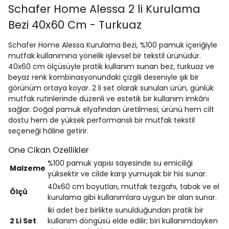
Schafer Home Alessa 2 li Kurulama
Bezi 40x60 Cm - Turkuaz
Schafer Home Alessa Kurulama Bezi, %100 pamuk içeriğiyle
mutfak kullanımına yönelik işlevsel bir tekstil ürünüdür.
40x60 cm ölçüsüyle pratik kullanım sunan bez, turkuaz ve
beyaz renk kombinasyonundaki çizgili deseniyle şık bir
görünüm ortaya koyar. 2 li set olarak sunulan ürün, günlük
mutfak rutinlerinde düzenli ve estetik bir kullanım imkânı
sağlar. Doğal pamuk elyafından üretilmesi, ürünü hem cilt
dostu hem de yüksek performanslı bir mutfak tekstil
seçeneği hâline getirir.
One Cikan Ozellikler
%100 pamuk yapısı sayesinde su emiciliği
Malzeme
yüksektir ve cilde karşı yumuşak bir his sunar.
40x60 cm boyutları, mutfak tezgahı, tabak ve el
Ölçü
kurulama gibi kullanımlara uygun bir alan sunar.
İki adet bez birlikte sunulduğundan pratik bir
2 Li Set
kullanım döngüsü elde edilir; biri kullanımdayken