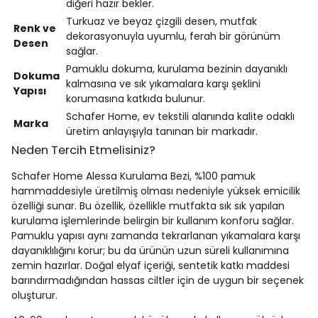
diğeri hazır bekler.
Turkuaz ve beyaz çizgili desen, mutfak
Renk ve
dekorasyonuyla uyumlu, ferah bir görünüm
Desen
sağlar.
Pamuklu dokuma, kurulama bezinin dayanıklı
Dokuma
kalmasına ve sık yıkamalara karşı şeklini
Yapısı
korumasına katkıda bulunur.
Schafer Home, ev tekstili alanında kalite odaklı
Marka
üretim anlayışıyla tanınan bir markadır.
Neden Tercih Etmelisiniz?
Schafer Home Alessa Kurulama Bezi, %100 pamuk
hammaddesiyle üretilmiş olması nedeniyle yüksek emicilik
özelliği sunar. Bu özellik, özellikle mutfakta sık sık yapılan
kurulama işlemlerinde belirgin bir kullanım konforu sağlar.
Pamuklu yapısı aynı zamanda tekrarlanan yıkamalara karşı
dayanıklılığını korur; bu da ürünün uzun süreli kullanımına
zemin hazırlar. Doğal elyaf içeriği, sentetik katkı maddesi
barındırmadığından hassas ciltler için de uygun bir seçenek
oluşturur.