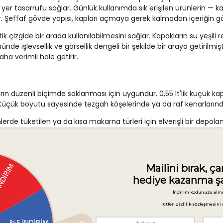
i yer tasarrufu sağlar. Günlük kullanımda sık erişilen ürünlerin — k
ır. Şeffaf gövde yapısı, kapları açmaya gerek kalmadan içeriğin gö
tik çizgide bir arada kullanılabilmesini sağlar. Kapakların su yeş
işlevsellik ve görsellik dengeli bir şekilde bir araya getirilmiştir. 
ha verimli hale getirir.
rın düzenli biçimde saklanması için uygundur. 0,55 lt'lik küçük 
 Küçük boyutu sayesinde tezgah köşelerinde ya da raf kenarlarınd
lerde tüketilen ya da kısa makarna türleri için elverişli bir depolama
 hacimde tüketilen kuru gıdaların depolanmasında kullanılabilir
arlı bir görünüm oluşturacak şekilde istiflenebilir. Atıştırmalık t