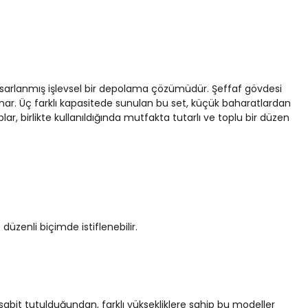
tasarlanmış işlevsel bir depolama çözümüdür. Şeffaf gövdesi
sunar. Üç farklı kapasitede sunulan bu set, küçük baharatlardan
, birlikte kullanıldığında mutfakta tutarlı ve toplu bir düzen
zenli biçimde istiflenebilir.
abit tutulduğundan, farklı yüksekliklere sahip bu modeller