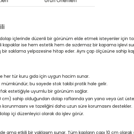
leri
Ürün Önerileri
li
 dolap içlerinde düzenli bir görünüm elde etmek isteyenler için 
eşili kapaklar ise hem estetik hem de sızdırmaz bir kapama işlevi 
bir saklama yelpazesine hitap eder. Aynı çap ölçüsüne sahip kaplar
riyle her tür kuru gıda için uygun hacim sunar.
ümkündür; bu sayede stok takibi pratik hale gelir.
ak estetiğiyle uyumlu bir görünüm sağlar.
 cm) sahip olduğundan dolap raflarında yan yana veya üst üste dü
en korunmasını ve tazeliğini daha uzun süre korumasını destekler.
lap içi düzenleyici olarak da işlev görür.
ama etkili bir yaklaşım sunar. Tüm kapların çapı 10 cm olarak s