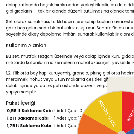
dolap raflarında boşluk bırakmadan yerleştirilebilir; bu da cidd
gibi gıdaların — tek bir alanda düzenli tutulmasına olanak tan
Set olarak sunulması, farklı hacimlere sahip kapların aynı este
göze hoş gelen sade bir bütünlük oluşturur. Schafer'in bu ürününde 
sayesinde dikey depolama imkânı sunarak kullanılabilir alanı da
Kullanım Alanları
Bu set, mutfak tezgahı üzerinde veya dolap içinde kuru gıdala
miktarda kullanılan malzemelerin muhafazası için işlevseldir.
1,2 lt'lik orta boy kap; kuruyemiş, granola, pirinç gibi orta hacim
mercimek, nohut veya uzun makarna çeşitleri gibi daha yüksek
dolabı içinde ya da tezgah üstünde düzenli ve görsel açıdan tut
yapıya sahiptir.
Paket İçeriği
0,55 lt Saklama Kabı
1 Adet
Çap: 10 cm, Yükseklik: 8 cm
1,2 lt Saklama Kabı
1 Adet
Çap: 10 cm, Yükseklik: 16 cm
1,75 lt Saklama Kabı
1 Adet
Çap: 10 cm, Yükseklik: 24 cm