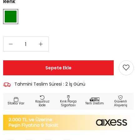
Renk
Tahmini Teslim Süresi
:
2 İş Günü
Koşulsuz
Kırık Parça
Güvenli
Yerli Üretim
İade
Sigortası
Alışveriş