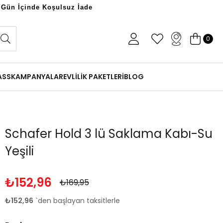
 Gün İçinde Koşulsuz İade
0
ASS
KAMPANYALAR
EVLİLİK PAKETLERİ
BLOG
Schafer Hold 3 lü Saklama Kabı-Su
Yeşili
₺152,96
₺169,95
₺152,96
`den başlayan taksitlerle