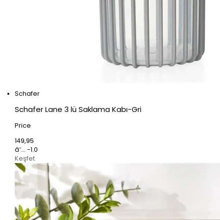
Schafer
Schafer Lane 3 lü Saklama Kabı-Gri
Price
149,95
â˜… -1.0
Keşfet