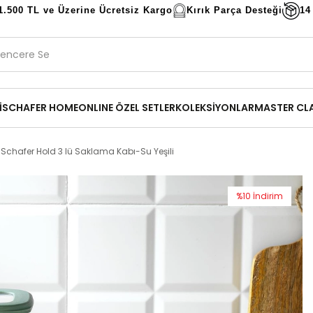
1.500 TL ve Üzerine Ücretsiz Kargo
Kırık Parça Desteği
14
İ
SCHAFER HOME
ONLINE ÖZEL SETLER
KOLEKSİYONLAR
MASTER CL
Schafer Hold 3 lü Saklama Kabı-Su Yeşili
%
10
İndirim