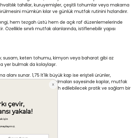
ahvaltılık tahıllar, kuruyemişler, çeşitli tohumlar veya makarna
rülmesini mümkün kılar ve günlük mutfak rutinini hızlandırır.
ili rengi, hem tezgah üstü hem de açık raf düzenlemelerinde
Özellikle sınırlı mutfak alanlarında, istiflenebilir yapısı
kap; susam, keten tohumu, kimyon veya baharat gibi az
a yer bulmak da kolaylaşır.
 alanı sunar. 1,75 lt'lik büyük kap ise erişteli ürünler,
. Aynı çap ölçüsüne sahip olmaları sayesinde kaplar, mutfak
aşıma ihtiyaçlarında da tercih edilebilecek pratik ve sağlam bir