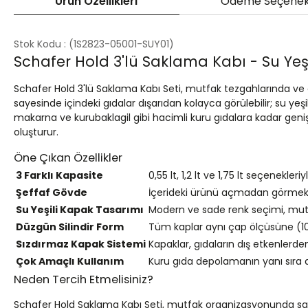
Ürün Özellikleri
Ödeme Seçenek
Stok Kodu
(1S2823-05001-SUY01)
Schafer Hold 3'lü Saklama Kabı - Su Yeşi
Schafer Hold 3'lü Saklama Kabı Seti, mutfak tezgahlarında ve
sayesinde içindeki gıdalar dışarıdan kolayca görülebilir; su y
makarna ve kurubaklagil gibi hacimli kuru gıdalara kadar geniş 
oluşturur.
Öne Çıkan Özellikler
3 Farklı Kapasite
0,55 lt, 1,2 lt ve 1,75 lt seçenekle
Şeffaf Gövde
İçerideki ürünü açmadan görmek m
Su Yeşili Kapak Tasarımı
Modern ve sade renk seçimi, mutf
Düzgün Silindir Form
Tüm kaplar aynı çap ölçüsüne (10
Sızdırmaz Kapak Sistemi
Kapaklar, gıdaların dış etkenlerd
Çok Amaçlı Kullanım
Kuru gıda depolamanın yanı sıra do
Neden Tercih Etmelisiniz?
Schafer Hold Saklama Kabı Seti, mutfak organizasyonunda sade 