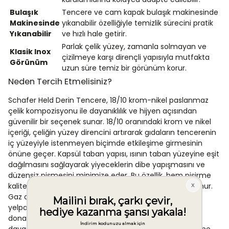
Bulaşık
Tencere ve cam kapak bulaşık makinesinde
Makinesinde
yıkanabilir özelliğiyle temizlik sürecini pratik
Yıkanabilir
ve hızlı hale getirir.
Parlak çelik yüzey, zamanla solmayan ve
Klasik Inox
çizilmeye karşı dirençli yapısıyla mutfakta
Görünüm
uzun süre temiz bir görünüm korur.
Neden Tercih Etmelisiniz?
Schafer Held Derin Tencere, 18/10 krom-nikel paslanmaz
çelik kompozisyonu ile dayanıklılık ve hijyen açısından
güvenilir bir seçenek sunar. 18/10 oranındaki krom ve nikel
içeriği, çeliğin yüzey direncini artırarak gıdaların tencerenin
iç yüzeyiyle istenmeyen biçimde etkileşime girmesinin
önüne geçer. Kapsül taban yapısı, ısının taban yüzeyine eşit
dağılmasını sağlayarak yiyeceklerin dibe yapışmasını ve
düzensiz pişmesini minimize eder. Bu özellik, hem pişirme
kalitesini artırır hem de enerji verimliliğine katkıda bulunur.
Gaz ocağından indüksiyona kadar geniş bir ocak
yelpazesiyle uyumlu olması, tencereyi farklı mutfak
donanımlarına sahip kullanıcılar için işlevsel kılar. Isıya
dayanıklı cam kapak, pişirme sürecinin gözlemlenmesine