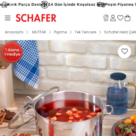
go
Kırık Parça Desteği
14 Gün İçinde Koşulsuz İade
Peşin Fiyatına 9 Ta
Anasayfa
MUTFAK
Pişirme
Tek Tencere
Schafer Held Çel