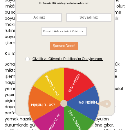
imkân tanırken ısı ve buharın korunmasına da yardımcı olur;
bu sayede yiyeceklerin aroması ve besin değerleri pişirme
boyunca tencere içinde daha iyi muhafaza edilir. Bulaşık
makinesinde yıkanabilir olması, günlük mutfak temizlik
rutinini kolaylaştırır. 11,1 litrelik geniş kapasitesi, tencereyi
büyük hacimlerde sıvı veya yiyecek gerektiren pişirme
işlemleri için uygun kılar.
Kullanım Alanları
Schafer Held Derin Tencere, 11,1 litrelik kapasitesiyle büyük
miktarda çorba, et suyu, komposto ve şerbet hazırlama
işlemlerinde etkin biçimde kullanılabilir. Sebze ve meyve
haşlama, makarna ve pilav gibi geniş hacim gerektiren
yemeklerin pişirilmesi için de uygundur. Reçel ve marmelat
yapımı gibi uzun süreli ve yüksek ısıda gerçekleştirilen
pişirme işlemleri için de tercih edilebilir; yüksek ısıya
dayanıklı malzeme yapısı bu tür kullanımlarda kararlı bir
performans sergiler. Kalabalık aile sofraları veya toplu
yemek hazırlığı gibi yüksek porsiyon ihtiyacı duyulan
durumlarda güvenilir bir mutfak aracı olarak öne çıkar.