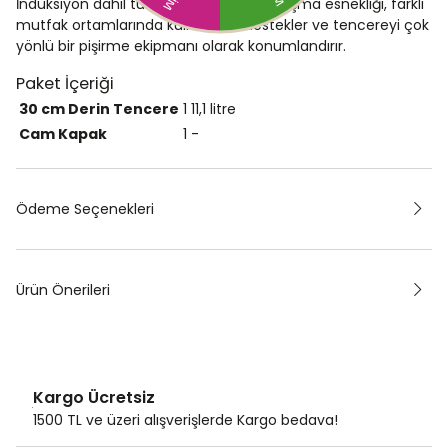
İndüksiyon dahil tüm ocak türleriyle çalışma esnekliği, farklı
mutfak ortamlarında kullanımını destekler ve tencereyi çok
yönlü bir pişirme ekipmanı olarak konumlandırır.
Paket İçeriği
30 cm Derin Tencere
1
11,1 litre
Cam Kapak
1
-
Ödeme Seçenekleri
Ürün Önerileri
Kargo Ücretsiz
1500 TL ve üzeri alışverişlerde Kargo bedava!