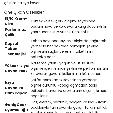
çözüm ortaya koyar.
Öne Çıkan Özellikler
18/10 Krom-
Yüksek kaliteli çelik alaşımı sayesinde
Nikel
paslanmaya ve korozyona karşı dayanıklı bir
Paslanmaz
yapı sunar; uzun yıllar kullanılabilir.
Çelik
Taban boyunca ısıyı eşit biçimde dağıtarak
Kapsül
yemeğin her noktada homojen şekilde
Taban
pişmesini sağlar ve enerji tüketimini
Teknolojisi
optimize eder.
Malzeme yapısı, yoğun ve uzun süreli
Yüksek Isıya
pişirme işlemlerinde şeklini ve performansını
Dayanıklılık
koruyarak güvenli kullanım imkânı sunar.
Şeffaf cam kapak sayesinde yemeğin
Isıya
pişme durumu kapağı açmadan takip
Dayanıklı
edilebilir; buhar ve aromaların dışarı çıkması
Cam Kapak
engellenir.
Gaz, elektrik, seramik, halojen ve indüksiyon
Geniş Ocak
ocaklarıyla tam uyumlu çalışır; farklı mutfak
Uyumluluğu
kurulumlarına kolayca adapte edilebilir.