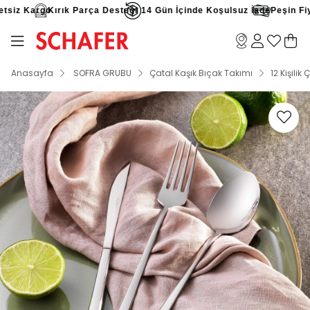
siz Kargo
Kırık Parça Desteği
14 Gün İçinde Koşulsuz İade
Peşin Fiyat
Anasayfa
SOFRA GRUBU
Çatal Kaşık Bıçak Takımı
12 Kişilik