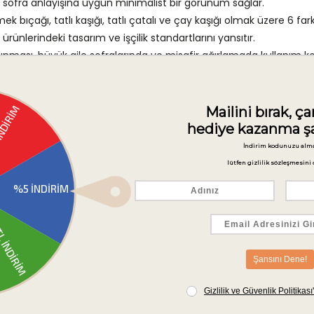
 sofra anlayışına uygun minimalist bir görünüm sağlar.
 bıçağı, tatlı kaşığı, tatlı çatalı ve çay kaşığı olmak üzere 6 far
ürünlerindeki tasarım ve işçilik standartlarını yansıtır.
nması, büyük aile sofralarında ve misafir ağırlamada kullanım kola
i eksiksiz ve tutarlı bir bütünlük içinde sunmak isteyenler için di
homojen ve düzenli bir estetik elde etmek mümkündür. Parlak g
da belirgin bir görsel etki yaratır. İnce ve uzun sap yapısı, tutma
ayrı ayrı parça arayışına gerek kalmaz; 72 parçalık bu set, 12 kişil
emeklerinde ve misafir davetlerinde servis akışını kesintisiz sür
samlı bir çatal kaşık bıçak koleksiyonudur.
 günlük yemek servislerinde rahatlıkla kullanılabilir. 12 kişilik 
 ve çatalı ile ana yemek servisi, tatlı kaşığı ve çatalı ile tatlı ik
ralara hem de özenle hazırlanmış davet sofralarına kolayca uyum
n kapsamlı ve pratik bir sofra takımı seçeneği sunan bu koleksiyon