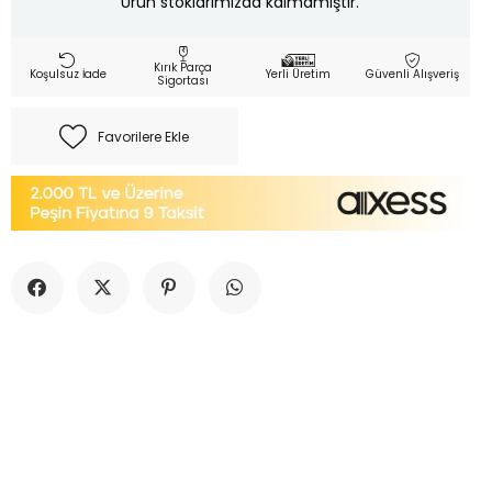
Ürün stoklarımızda kalmamıştır.
Kırık Parça
Koşulsuz İade
Yerli Üretim
Güvenli Alışveriş
Sigortası
Favorilere Ekle