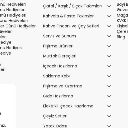
nü Hediyeleri
Bayi 
Çatal / Kaşık / Bıçak Takımları
nü Hediyeleri
Güvenl
ünü Hediyeleri
Mağaz
Kahvaltı & Pasta Takımları
Günü Hediyeleri
KVKK 
r Günü Hediyeleri
Kahve Fincanı ve Çay Setleri
Kişis
iyeleri
Çerez 
Servis ve Sunum
leri
Blog
Hediye
Pişirme Ürünleri
ü Hediyesi
Hediye
Mutfak Gereçleri
y
İçecek Hazırlama
leri
Saklama Kabı
Pişirme ve Kızartma
Gıda Hazırlama
Elektrikli İçecek Hazırlama
Çeyiz Setleri
Yatak Odası