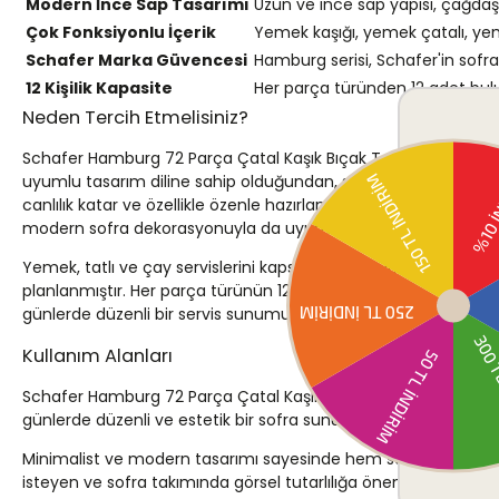
Modern İnce Sap Tasarımı
Uzun ve ince sap yapısı, çağdaş
Çok Fonksiyonlu İçerik
Yemek kaşığı, yemek çatalı, yemek
Schafer Marka Güvencesi
Hamburg serisi, Schafer'in sofra 
12 Kişilik Kapasite
Her parça türünden 12 adet bulu
Neden Tercih Etmelisiniz?
Schafer Hamburg 72 Parça Çatal Kaşık Bıçak Takımı, sofra düzenin
uyumlu tasarım diline sahip olduğundan, sofra görünümünde 
canlılık katar ve özellikle özenle hazırlanmış davet sofraların
modern sofra dekorasyonuyla da uyum sağlar.
Yemek, tatlı ve çay servislerini kapsayan geniş içerik sayesinde 
planlanmıştır. Her parça türünün 12 adet olması, büyük aile y
günlerde düzenli bir servis sunumu için tercih edilebilecek kap
Kullanım Alanları
Schafer Hamburg 72 Parça Çatal Kaşık Bıçak Takımı, ev ortamında
günlerde düzenli ve estetik bir sofra sunumu sağlar. Yemek kaşığı
Minimalist ve modern tasarımı sayesinde hem sade günlük sof
isteyen ve sofra takımında görsel tutarlılığa önem verenler içi