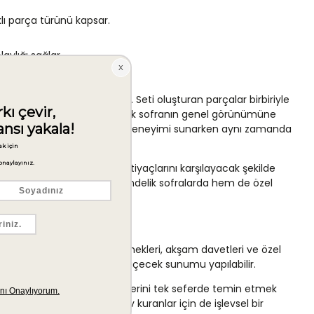
klı parça türünü kapsar.
ylığı sağlar.
kkat çekici bir seçenektir. Seti oluşturan parçalar birbiriyle
ümüş yüzey, ışığı yansıtarak sofranın genel görünümüne
 sırasında dengeli bir kullanım deneyimi sunarken aynı zamanda
ik bir sofranın tüm servis ihtiyaçlarını karşılayacak şekilde
dürmeye olanak tanır. Hem gündelik sofralarda hem de özel
kapasitesi sayesinde aile yemekleri, akşam davetleri ve özel
ramı, çay kaşığı ile ise sıcak içecek sunumu yapılabilir.
 sağlar. Çeşitli parça türlerini tek seferde temin etmek
, aynı zamanda yeni bir ev kuranlar için de işlevsel bir