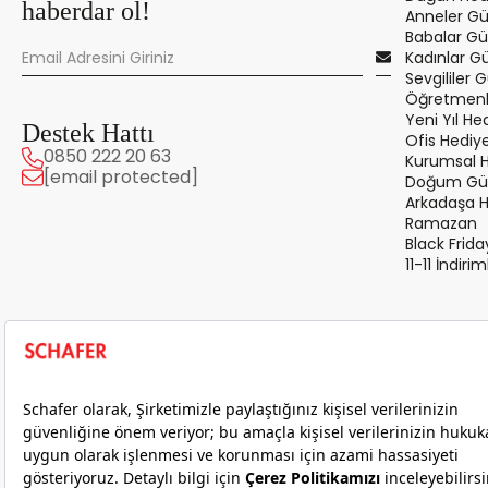
haberdar ol!
Anneler Gü
Babalar Gü
Kadınlar G
Sevgililer 
Öğretmenle
Yeni Yıl Hed
Destek Hattı
Ofis Hediye
0850 222 20 63
Kurumsal 
[email protected]
Doğum Gün
Arkadaşa 
Ramazan
Black Frida
11-11 İndirim