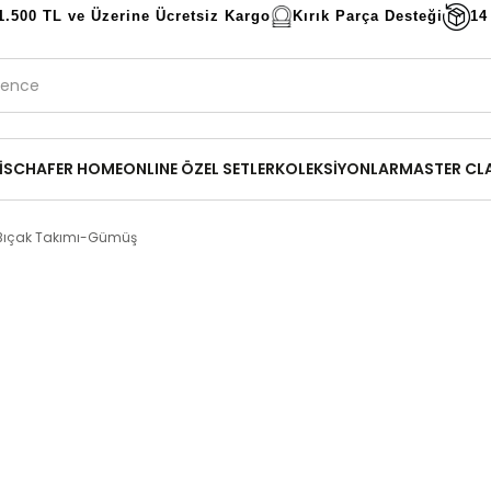
1.500 TL ve Üzerine Ücretsiz Kargo
Kırık Parça Desteği
14
İ
SCHAFER HOME
ONLINE ÖZEL SETLER
KOLEKSİYONLAR
MASTER CL
 Bıçak Takımı-Gümüş