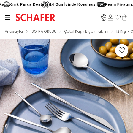
argo
Kırık Parça Desteği
14 Gün İçinde Koşulsuz İade
Peşin Fiyatına 9 
Anasayfa
SOFRA GRUBU
Çatal Kaşık Bıçak Takımı
12 Kişilik