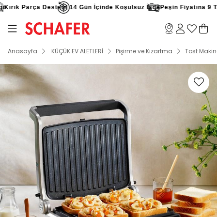
ırık Parça Desteği
14 Gün İçinde Koşulsuz İade
Peşin Fiyatına 9 Taks
Anasayfa
KÜÇÜK EV ALETLERİ
Pişirme ve Kızartma
Tost Makin