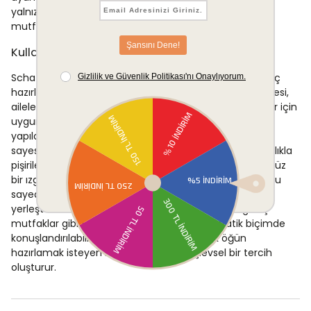
yalnızca işlevsel değil aynı zamanda kullanıcı dostu bir
mutfak aleti olarak konumlandırır.
Kullanım Alanları
Schafer Grill Haus, sabah kahvaltılarında tost ve sandviç
hazırlamak için doğrudan kullanılabilir. 6 dilimlik kapasitesi,
aileler veya birden fazla kişinin kahvaltı yaptığı ortamlar için
uygundur; tek seferde geniş bir grup için pişirme
yapılabilmesi zaman tasarrufu sağlar. Izgara özelliği
sayesinde sebze dilimleri, peynir ve et ürünleri de kolaylıkla
pişirilebilir. Kapağın 180 dereceye açılabilmesi, cihazın düz
bir ızgara yüzeyi olarak da kullanılmasına imkân tanır; bu
sayede farklı boyut ve şekillerdeki gıdalar rahatça
yerleştirilebilir. Ofis mutfakları, küçük daireler ve geniş
mutfaklar gibi farklı kullanım ortamlarında pratik biçimde
konuşlandırılabilir. Öğle aralarında hızlı sıcak öğün
hazırlamak isteyen kullanıcılar için de işlevsel bir tercih
oluşturur.