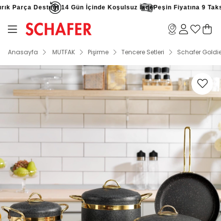
ık Parça Desteği
14 Gün İçinde Koşulsuz İade
Peşin Fiyatına 9 Taksit
Anasayfa
MUTFAK
Pişirme
Tencere Setleri
Schafer Goldie