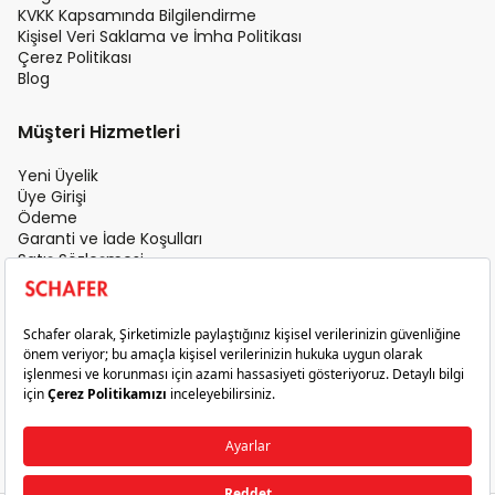
KVKK Kapsamında Bilgilendirme
Kişisel Veri Saklama ve İmha Politikası
Çerez Politikası
Blog
Müşteri Hizmetleri
Yeni Üyelik
Üye Girişi
Ödeme
Garanti ve İade Koşulları
Satış Sözleşmesi
Üyelik Sözleşmesi
İletişim
Teslimat Koşulları
Gizlilik ve Güvenlik
Sık Sorulan Sorular
Satış Sonrası Hizmet
© 2026 Schafer. Tüm Hakları Saklıdır.