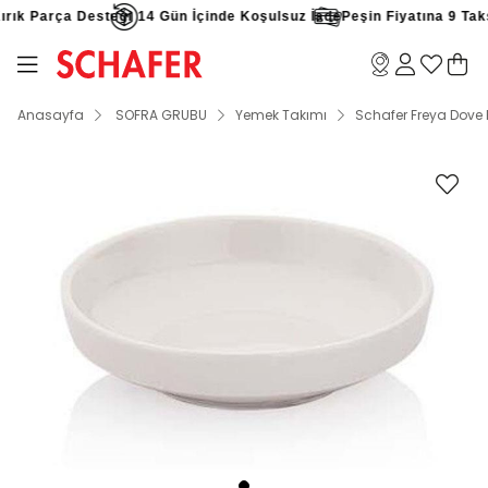
ık Parça Desteği
14 Gün İçinde Koşulsuz İade
Peşin Fiyatına 9 Taksit
Anasayfa
SOFRA GRUBU
Yemek Takımı
Schafer Freya Dove