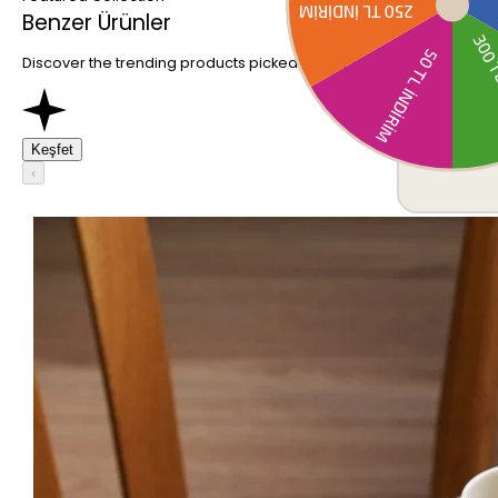
Benzer Ürünler
Discover the trending products picked just for you.
Keşfet
‹