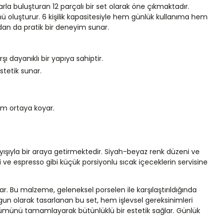
a buluşturan 12 parçalı bir set olarak öne çıkmaktadır.
nü oluşturur. 6 kişilik kapasitesiyle hem günlük kullanıma hem
ndan da pratik bir deneyim sunar.
 dayanıklı bir yapıya sahiptir.
stetik sunar.
nüm ortaya koyar.
ayışıyla bir araya getirmektedir. Siyah-beyaz renk düzeni ve
i ve espresso gibi küçük porsiyonlu sıcak içeceklerin servisine
r. Bu malzeme, geleneksel porselen ile karşılaştırıldığında
un olarak tasarlanan bu set, hem işlevsel gereksinimleri
nümünü tamamlayarak bütünlüklü bir estetik sağlar. Günlük