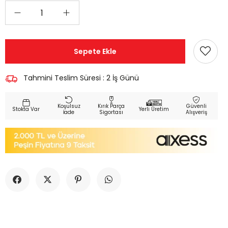
Tahmini Teslim Süresi
:
2 İş Günü
Koşulsuz
Kırık Parça
Güvenli
Yerli Üretim
İade
Sigortası
Alışveriş