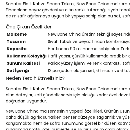
Schafer Flott Kahve Fincan Takımı, New Bone China malzemesiy
Fincanların beyaz gövdesi ve altın renkli tutamağı, siyah taba
de misafir ağırlamaya uygun bir yapıya sahip olan bu set, sofr
Öne Çıkan Özellikler
Malzeme
New Bone China üretim tekniği sayesinde f
Tasarım
Siyah tabak ve beyaz fincan kombinasyonu
Kapasite
Her fincan 90 ml hacme sahip olup Türk k
Kullanım Kolaylığı
Hafif yapısı, günlük kullanımda pratik bir
Sunum Kalitesi
Parlak yüzey işlemi ve renk kontrastı, so
Set İçeriği
12 parçadan oluşan set; 6 fincan ve 6 tab
Neden Tercih Etmelisiniz?
Schafer Flott Kahve Fincan Takımı, New Bone China malzemesinin
altın detaylar, seti gündelik servis için olduğu kadar özel dave
doğrudan uygundur.
New Bone China malzemesinin yapısal özellikleri, ürünün uzun sü
daha düşük ağırlık sunarken benzer düzeyde sağlamlık ve yüze
karşılamakta hem de sofra sunumuna görsel bir düzen katmakt
kullanımda pratik, özel günlerde ise şık bir sunum aracı olarak 