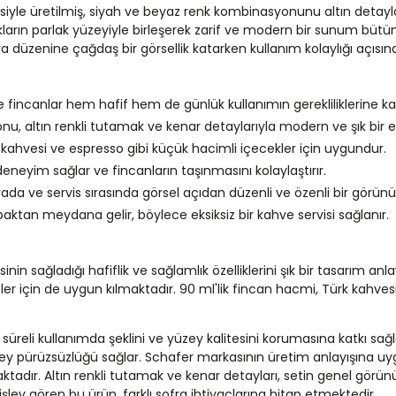
le üretilmiş, siyah ve beyaz renk kombinasyonunu altın detaylarl
kların parlak yüzeyiyle birleşerek zarif ve modern bir sunum bütü
a düzenine çağdaş bir görsellik katarken kullanım kolaylığı açısı
incanlar hem hafif hem de günlük kullanımın gerekliliklerine karşı
, altın renkli tutamak ve kenar detaylarıyla modern ve şık bir e
ahvesi ve espresso gibi küçük hacimli içecekler için uygundur.
 deneyim sağlar ve fincanların taşınmasını kolaylaştırır.
frada ve servis sırasında görsel açıdan düzenli ve özenli bir görü
aktan meydana gelir, böylece eksiksiz bir kahve servisi sağlanır.
 sağladığı hafiflik ve sağlamlık özelliklerini şık bir tasarım anl
tler için de uygun kılmaktadır. 90 ml'lik fincan hacmi, Türk kahves
reli kullanımda şeklini ve yüzey kalitesini korumasına katkı sağla
y pürüzsüzlüğü sağlar. Schafer markasının üretim anlayışına uyg
adır. Altın renkli tutamak ve kenar detayları, setin genel görü
işlev gören bu ürün, farklı sofra ihtiyaçlarına hitap etmektedir.