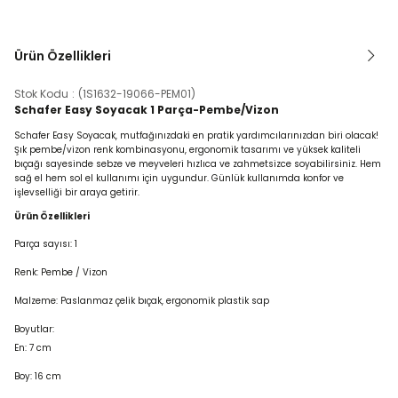
Ürün Özellikleri
Stok Kodu
(1S1632-19066-PEM01)
Schafer Easy Soyacak 1 Parça-Pembe/Vizon
Schafer Easy Soyacak, mutfağınızdaki en pratik yardımcılarınızdan biri olacak!
Şık pembe/vizon renk kombinasyonu, ergonomik tasarımı ve yüksek kaliteli
bıçağı sayesinde sebze ve meyveleri hızlıca ve zahmetsizce soyabilirsiniz. Hem
sağ el hem sol el kullanımı için uygundur. Günlük kullanımda konfor ve
işlevselliği bir araya getirir.
Ürün Özellikleri
Parça sayısı: 1
Renk: Pembe / Vizon
Malzeme: Paslanmaz çelik bıçak, ergonomik plastik sap
Boyutlar:
En: 7 cm
Boy: 16 cm