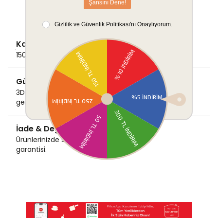
Kargo Ücretsiz
1500 TL ve üzeri alışverişlerde Kargo bedava!
Güvenli Ödeme
3D Secure ile güvenli ödemenizi
gerçekleştirin.
İade & Değişim Garantisi
Ürünlerinizde sorunsuz iade ve değişim
garantisi.