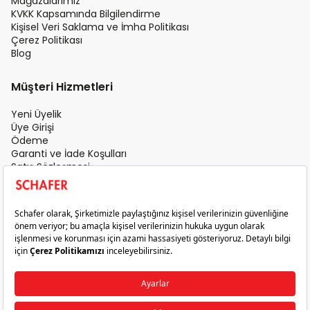
Mağazalarımız
KVKK Kapsamında Bilgilendirme
Kişisel Veri Saklama ve İmha Politikası
Çerez Politikası
Blog
Müşteri Hizmetleri
Yeni Üyelik
Üye Girişi
Ödeme
Garanti ve İade Koşulları
Satış Sözleşmesi
Üyelik Sözleşmesi
İletişim
Teslimat Koşulları
Gizlilik ve Güvenlik
Sık Sorulan Sorular
Satış Sonrası Hizmet
© 2026 Schafer. Tüm Hakları Saklıdır.