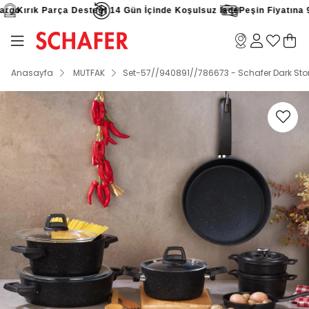
go
Kırık Parça Desteği
14 Gün İçinde Koşulsuz İade
Peşin Fiyatına 9 T
Anasayfa
MUTFAK
Set-57//940891//786673 - Schafer Dark Storm