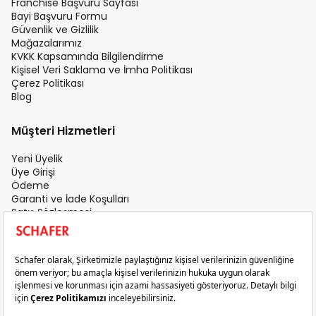
Franchise Başvuru Sayfası
Bayi Başvuru Formu
Güvenlik ve Gizlilik
Mağazalarımız
KVKK Kapsamında Bilgilendirme
Kişisel Veri Saklama ve İmha Politikası
Çerez Politikası
Blog
Müşteri Hizmetleri
Yeni Üyelik
Üye Girişi
Ödeme
Garanti ve İade Koşulları
Satış Sözleşmesi
Üyelik Sözleşmesi
İletişim
Teslimat Koşulları
Gizlilik ve Güvenlik
Sık Sorulan Sorular
Satış Sonrası Hizmet