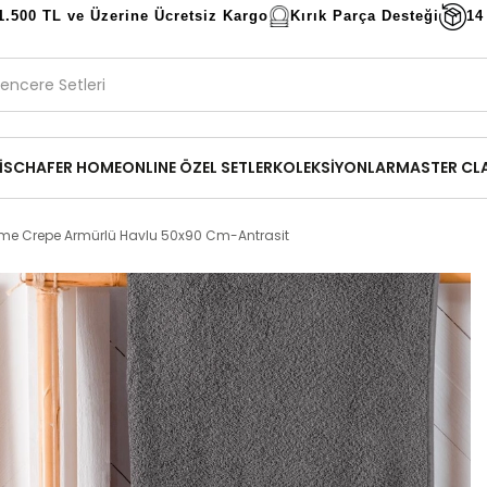
1.500 TL ve Üzerine Ücretsiz Kargo
Kırık Parça Desteği
14
İ
SCHAFER HOME
ONLINE ÖZEL SETLER
KOLEKSİYONLAR
MASTER CL
me Crepe Armürlü Havlu 50x90 Cm-Antrasit