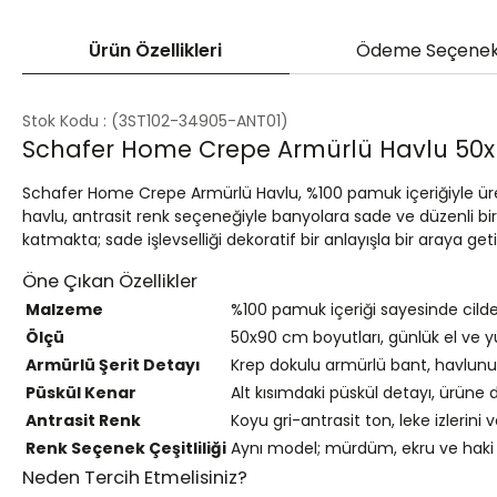
Ürün Özellikleri
Ödeme Seçenek
Stok Kodu
(3ST102-34905-ANT01)
Schafer Home Crepe Armürlü Havlu 50x9
Schafer Home Crepe Armürlü Havlu, %100 pamuk içeriğiyle üreti
havlu, antrasit renk seçeneğiyle banyolara sade ve düzenli bir
katmakta; sade işlevselliği dekoratif bir anlayışla bir araya get
Öne Çıkan Özellikler
Malzeme
%100 pamuk içeriği sayesinde cilde 
Ölçü
50x90 cm boyutları, günlük el ve 
Armürlü Şerit Detayı
Krep dokulu armürlü bant, havlunun y
Püskül Kenar
Alt kısımdaki püskül detayı, ürüne
Antrasit Renk
Koyu gri-antrasit ton, leke izlerini
Renk Seçenek Çeşitliliği
Aynı model; mürdüm, ekru ve haki 
Neden Tercih Etmelisiniz?