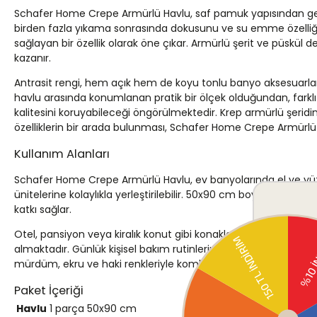
Schafer Home Crepe Armürlü Havlu, saf pamuk yapısından gelen
birden fazla yıkama sonrasında dokusunu ve su emme özelliğini 
sağlayan bir özellik olarak öne çıkar. Armürlü şerit ve püskü
kazanır.
Antrasit rengi, hem açık hem de koyu tonlu banyo aksesuarları
havlu arasında konumlanan pratik bir ölçek olduğundan, farkl
kalitesini koruyabileceği öngörülmektedir. Krep armürlü şeridin 
özelliklerin bir arada bulunması, Schafer Home Crepe Armürl
Kullanım Alanları
Schafer Home Crepe Armürlü Havlu, ev banyolarında el ve yüz
ünitelerine kolaylıkla yerleştirilebilir. 50x90 cm boyutu, misaf
katkı sağlar.
Otel, pansiyon veya kiralık konut gibi konaklama alanlarında ku
almaktadır. Günlük kişisel bakım rutinlerinde tercih edilebile
mürdüm, ekru ve haki renkleriyle kombine edilerek koordineli 
Paket İçeriği
Havlu
1 parça
50x90 cm