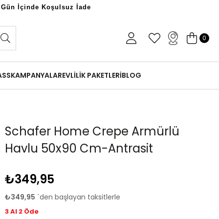
 Gün İçinde Koşulsuz İade
0
ASS
KAMPANYALAR
EVLİLİK PAKETLERİ
BLOG
Schafer Home Crepe Armürlü
Havlu 50x90 Cm-Antrasit
₺349,95
₺349,95
`den başlayan taksitlerle
3 Al 2 Öde