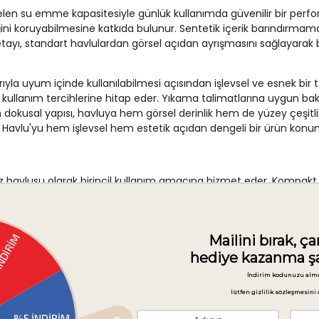
 su emme kapasitesiyle günlük kullanımda güvenilir bir performa
koruyabilmesine katkıda bulunur. Sentetik içerik barındırmaması, 
l detayı, standart havlulardan görsel açıdan ayrışmasını sağlaya
yla uyum içinde kullanılabilmesi açısından işlevsel ve esnek bir 
ı kullanım tercihlerine hitap eder. Yıkama talimatlarına uygun b
dokusal yapısı, havluya hem görsel derinlik hem de yüzey çeşitliliğ
ü Havlu'yu hem işlevsel hem estetik açıdan dengeli bir ürün kon
 havlusu olarak birincil kullanım amacına hizmet eder. Kompak
ir banyolarında dekoratif bir aksesuar işlevi görmesi açısından da 
rumsal kullanım için de değerlendirilebilir; antrasit rengi bu tür 
cek bu havlu, banyonun genel renk ve dekorasyon düzenine uyum sağ
bir banyo tekstili seti oluşturmak da mümkündür; bu sayede tüm b