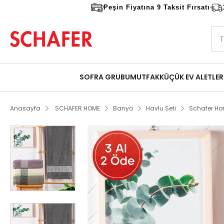
Peşin Fiyatına 9 Taksit Fırsatı
SOFRA GRUBU
MUTFAK
KÜÇÜK EV ALETLER
Anasayfa
SCHAFER HOME
Banyo
Havlu Seti
Schafer Ho