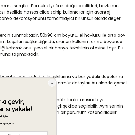
ns sergiler. Pamuk elyafının doğal özellikleri, havlunun
özellikle hassas cilde sahip kullanıcılar için avantaj
rak banyo dekorasyonunu tamamlayıcı bir unsur olarak değer
tercih sunmaktadır. 50x90 cm boyutu, el havlusu ile orta boy
akım koşulları sağlandığında, ürünün kullanım ömrü boyunca
i katarak onu işlevsel bir banyo tekstilinin ötesine taşır. Bu
umuna taşımaktadır.
t boyutu sayesinde havlu askılarına ve banyodaki depolama
oldukça elverişlidir; püskül ve armür detayları bu alanda görsel
mekânlarda sık tercih edilen nötr tonlar arasında yer
lamak amacıyla da bilinçli şekilde seçilebilir. Aynı serinin
anyoya bütüncül ve tutarlı bir görünüm kazandırılabilir.