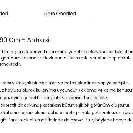
leri
Ürün Önerileri
0 Cm - Antrasit
lmiş, günlük banyo kullanımına yönelik fonksiyonel bir tekstil ü
 görünüm kazandırır. Havlunun alt kısmında yer alan krep dokulu a
irmektedir.
karşı yumuşak bir his sunar ve nefes alabilir bir yapıya sahiptir.
yüz havlusu olarak kullanıma uygundur; saklama ve asma konusund
üzeyine görsel bir zenginlik ve yapısal farklılık ekler.
 dekoratif bir dokunuş katarken bütünleşik bir görünüm oluşturur.
 ve kullanım aşınmalarını daha az belirgin hale getirerek uzun süreli
gibi farklı renk alternatiflerinde de mevcuttur; böylece banyo