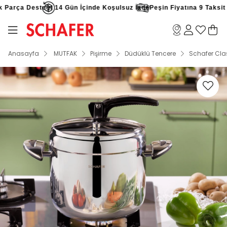
Parça Desteği
14 Gün İçinde Koşulsuz İade
Peşin Fiyatına 9 Taksit Fı
Anasayfa
MUTFAK
Pişirme
Düdüklü Tencere
Schafer Cla