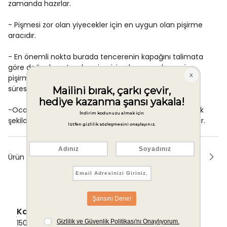
zamanda hazırlar.
- Pişmesi zor olan yiyecekler için en uygun olan pişirme
aracıdır.
- En önemli nokta burada tencerenin kapağını talimata
göre doğru kapatmak ve içerisine konan gıdaya göre
pişirme ventilini ayarlayıp kısık ateşte verilen zaman
süresinde pişirilmesidir.
-Ocağın alevinin tencerenin taban çapını geçmeyecek
şekilde olması da güvenlik açısından önemli bir detaydır.
Ürün Önerileri
Kargo Ücretsiz
1500 TL ve üzeri alışverişlerde Kargo bedava!