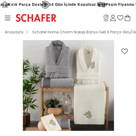
rgo
Kırık Parça Desteği
14 Gün İçinde Koşulsuz İade
Peşin Fiyatına 9 
Anasayfa
Schafer Home Charm Nakışlı Banyo Seti 6 Parça-Ekru/Gr