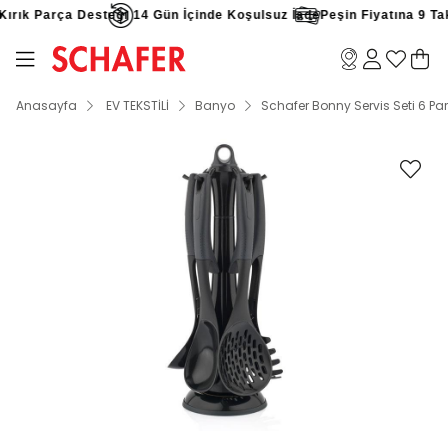
ırık Parça Desteği
14 Gün İçinde Koşulsuz İade
Peşin Fiyatına 9 Taks
Anasayfa
EV TEKSTİLİ
Banyo
Schafer Bonny Servis Seti 6 Pa