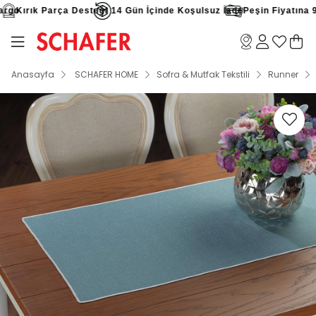
go
Kırık Parça Desteği
14 Gün İçinde Koşulsuz İade
Peşin Fiyatına 9 T
Anasayfa
SCHAFER HOME
Sofra & Mutfak Tekstili
Runner