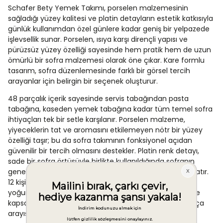
Schafer Bety Yemek Takımı, porselen malzemesinin
sağladığı yüzey kalitesi ve platin detayların estetik katkısıyla
günlük kullanımdan özel günlere kadar geniş bir yelpazede
işlevsellik sunar. Porselen, ısıya karşı dirençli yapısı ve
pürüzsüz yüzey özelliği sayesinde hem pratik hem de uzun
ömürlü bir sofra malzemesi olarak öne çıkar. Kare formlu
tasarım, sofra düzenlemesinde farklı bir görsel tercih
arayanlar için belirgin bir seçenek oluşturur.
48 parçalık içerik sayesinde servis tabağından pasta
tabağına, kaseden yemek tabağına kadar tüm temel sofra
ihtiyaçları tek bir setle karşılanır. Porselen malzeme,
yiyeceklerin tat ve aromasını etkilemeyen nötr bir yüzey
özelliği taşır; bu da sofra takımının fonksiyonel açıdan
güvenilir bir tercih olmasını destekler. Platin renk detayı,
sade bir sofra örtüsüyle birlikte kullanıldığında sofranın
genel kompozisyonunu tamamlayıcı bir görsel etki yaratır.
12 kişilik kapasite, özellikle büyük aile buluşmaları veya
yoğun misafirperverlik gerektiren ortamlar için pratik ve
kapsamlı bir çözüm sunar; her davet için ayrıca ek parça
arayışını ortadan kaldırır.