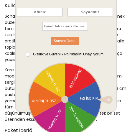
Kullanım Alanları
Schafer Bety Yemek Takımı, ev ortamındaki günlük yemek
düzenlemelerinde rahatlıkla kullanılabilir. Porselenin
temizlenmesi kolay yüzey yapısı, hem haftalık rutin sofra
kurulumlarında hem de uzun süreli misafir davetlerinde
pratik bir kullanım deneyimi sunar. Özel gün yemekleri, aile
toplantıları ve büyük misafir davetleri gibi 12 kişiyi aşkın
katılımın söz konusu olduğu sofralarda da kapsamlı parça
yapısı sayesinde yeterli donanım sağlar.
Kare formu ve platin detaylarıyla hem klasik hem de
modern iç mekan dekorasyonlarıyla uyumlu bir görünüm
sergiler; farklı masa kurguları ve sofra stilleriyle kolayca
bütünleşir. 27 cm servis tabağı, 22 cm yemek tabağı, 19 cm
pasta tabağı ve 14 cm kase kombinasyonu; başlangıç
yemeklerinden ana yemeklere ve tatlılara kadar sofranın
tüm servis aşamalarını kapsayacak biçimde
düşünülmüştür. Bu çeşitlilik, sofra kurulumunu tek bir set
üzerinden eksiksiz tamamlama imkânı sunar.
Paket İçeriği