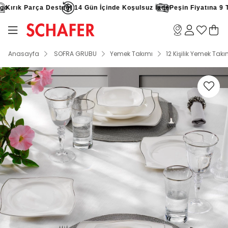
ırık Parça Desteği
14 Gün İçinde Koşulsuz İade
Peşin Fiyatına 9 Tak
Anasayfa
SOFRA GRUBU
Yemek Takımı
12 Kişilik Yemek Takı