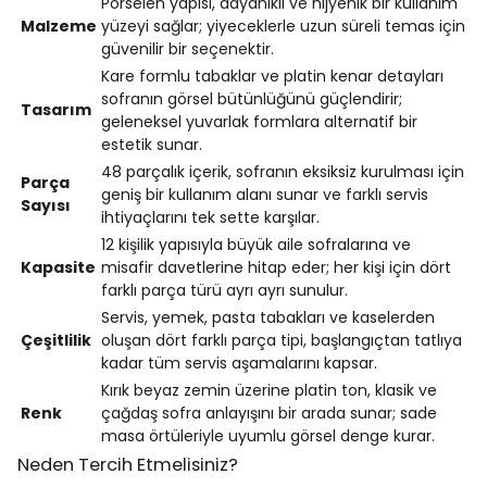
Porselen yapısı, dayanıklı ve hijyenik bir kullanım
Malzeme
yüzeyi sağlar; yiyeceklerle uzun süreli temas için
güvenilir bir seçenektir.
Kare formlu tabaklar ve platin kenar detayları
sofranın görsel bütünlüğünü güçlendirir;
Tasarım
geleneksel yuvarlak formlara alternatif bir
estetik sunar.
48 parçalık içerik, sofranın eksiksiz kurulması için
Parça
geniş bir kullanım alanı sunar ve farklı servis
Sayısı
ihtiyaçlarını tek sette karşılar.
12 kişilik yapısıyla büyük aile sofralarına ve
Kapasite
misafir davetlerine hitap eder; her kişi için dört
farklı parça türü ayrı ayrı sunulur.
Servis, yemek, pasta tabakları ve kaselerden
Çeşitlilik
oluşan dört farklı parça tipi, başlangıçtan tatlıya
kadar tüm servis aşamalarını kapsar.
Kırık beyaz zemin üzerine platin ton, klasik ve
Renk
çağdaş sofra anlayışını bir arada sunar; sade
masa örtüleriyle uyumlu görsel denge kurar.
Neden Tercih Etmelisiniz?