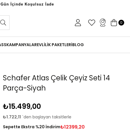
 Gün İçinde Koşulsuz İade
0
ASS
KAMPANYALAR
EVLİLİK PAKETLERİ
BLOG
Schafer Atlas Çelik Çeyiz Seti 14
Parça-Siyah
₺15.499,00
₺1.722,11
`den başlayan taksitlerle
₺12399,20
Sepette Ekstra %20 İndirim