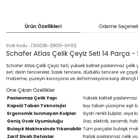
Ürün Özellikleri
Ödeme Seçenek
Stok Kodu
(1S0036-29001-SIY01)
Schafer Atlas Çelik Çeyiz Seti 14 Parça -
Schafer Atlas Çelik Çeyiz Seti, yüksek kaliteli paslanmaz çel
set; derin tencereler, basık tencere, düdüklü tencere ve çaydan
malzeme, yüzeyin korozyona ve deformasyona karşı dirençli ka
Öne Çıkan Özellikler
Paslanmaz Çelik Yapı
Yüksek kaliteli paslanmaz 
Kapsül Taban Teknolojisi
Isıyı taban yüzeyine eşit
Ergonomik Isınmayan Kulplar
Siyah renkli kulplar, ısıya 
Geniş Ocak Uyumluluğu
Gaz, elektrik, seramik, ha
Bulaşık Makinesinde Yıkanabilir
Tüm parçalar bulaşık makine
Zarif Siyah Detaylar
Parlak paslanmaz çelik yüz