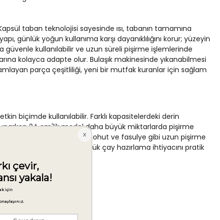
. Kapsül taban teknolojisi sayesinde ısı, tabanın tamamına
apı, günlük yoğun kullanıma karşı dayanıklılığını korur; yüzeyin
 güvenle kullanılabilir ve uzun süreli pişirme işlemlerinde
ılarına kolayca adapte olur. Bulaşık makinesinde yıkanabilmesi
mamlayan parça çeşitliliği, yeni bir mutfak kuranlar için sağlam
 biçimde kullanılabilir. Farklı kapasitelerdeki derin
ek sunarken 24 cm'lik model daha büyük miktarlarda pişirme
litrelik düdüklü tencere, et, nohut ve fasulye gibi uzun pişirme
 Çaydanlık takımı ise günlük çay hazırlama ihtiyacını pratik