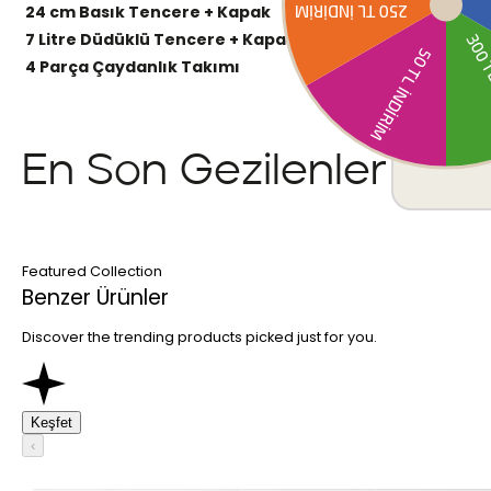
24 cm Basık Tencere + Kapak
3 litre
-
7 Litre Düdüklü Tencere + Kapak
-
-
4 Parça Çaydanlık Takımı
-
-
En Son Gezilenler
Featured Collection
Benzer Ürünler
Discover the trending products picked just for you.
Keşfet
‹