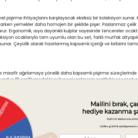
l pişirme ihtiyaçlarını karşılayacak eksiksiz bir koleksiyon sunar
artarken yemekler daha homojen bir şekilde pişer. Paslanmaz çelik y
rur. Ergonomik, ısıya dayanıklı kulplar sayesinde tencereler ocakta
ndüksiyon ocaklarıyla tam uyumlu olan bu set, farklı mutfak altyap
sunar. Çeyizlik olarak hazırlanmış kapsamlı içeriği ve birbirini ta
safir ağırlamaya yönelik daha kapsamlı pişirme süreçlerinde etkin
uygundur; 18 cm'lik model küçük porsiyonlar için pratik bir seçen
 gibi pişirme yöntemleri için geniş taban alanıyla kullanışlıdır. 7 
kân tanır; bu sayede hem zaman hem de enerji tasarrufu sağlanır.
ası, seti geniş bir kullanıcı kitlesine uygun hale getirir.