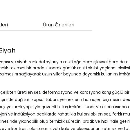
leri
Ürün Önerileri
 Siyah
ik yapısı ve siyah renk detaylarıyla mutfağa hem işlevsel hem de 
lık takımını bir arada sunarak günlük mutfak ihtiyaçlarını eksiksi
lmasını sağlayarak uzun yıllar boyunca dayanıklı kullanım imkân
çelikten üretilen set, deformasyona ve korozyona karşı güçlü bir d
 biçimde dağıtan kapsül taban, yemeklerin homojen pişmesini deste
karşı yalıtımlı yapısıyla güvenli tutuş imkânı sunar ve ellerin ısıdan
lojen ve indüksiyon ocaklarda rahatlıkla kullanılabilen set, farklı
sinde yıkanabilir olup temizlik sürecini pratik ve hızlı hale getiri
eyle kontrast oluşturan siyah kulp ve aksesuarlar, sete şık ve tut