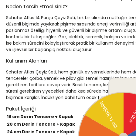
Neden Tercih Etmelisiniz?
Schafer Atlas 14 Parça Çeyiz Seti, tek bir alımda mutfağın teme
düzenli biçimde yayılarak pişirme sırasında enerji verimliliği 
paslanmaz özelliği hijyenik ve güvenli bir pişirme ortamı oluştu
konforlu bir tutuş sağlar. Gaz, elektrik, seramik, halojen ve i
ise bakım sürecini kolaylaştırarak pratik bir kullanım deneyimi 
ve işlevsel bir başlangıç noktası oluşturur.
Kullanım Alanları
Schafer Atlas Çeyiz Seti, hem günlük ev yemeklerinde hem de mi
tencereler çorba, yemek ve pilav gibi temel hazırlıklar için 
gerektiren tariflere cevap verir. Basık tencere, kızartma ve sote
süresi gerektiren yiyecekleri daha kısa sürede hazırlamaya im
biçimde karşılar. İndüksiyon dahil tüm ocak türleriyle uyumlu olm
Paket İçeriği
18 cm Derin Tencere + Kapak
2 litre
-
20 cm Derin Tencere + Kapak
2,5 litre
-
24 cm Derin Tencere + Kapak
4,5 litre
-