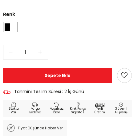
Renk
Tahmini Teslim Süresi
:
2 İş Günü
Kargo
Koşulsuz
Kırık Parça
Yerli
Güvenli
Bedava
İade
Sigortası
Üretim
Alışveriş
Fiyat Düşünce Haber Ver