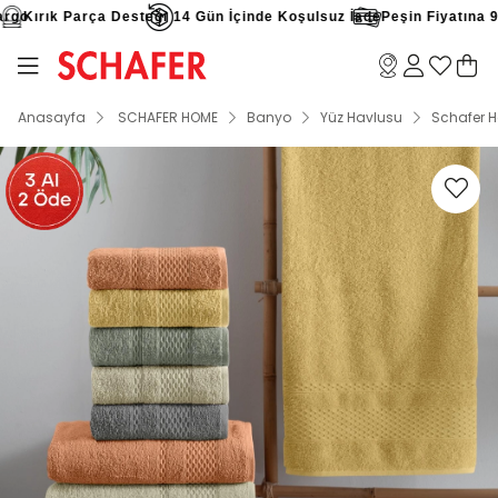
go
Kırık Parça Desteği
14 Gün İçinde Koşulsuz İade
Peşin Fiyatına 9 Ta
Anasayfa
SCHAFER HOME
Banyo
Yüz Havlusu
Schafer 