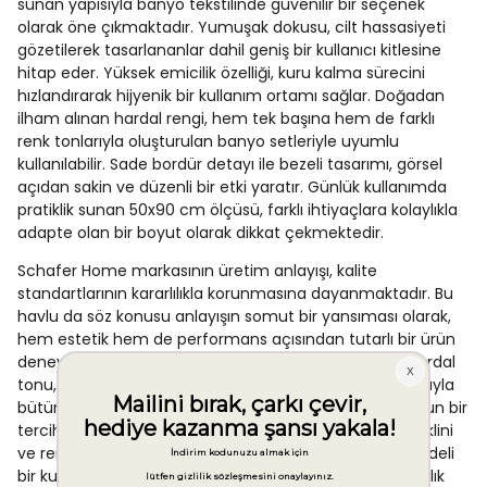
sunan yapısıyla banyo tekstilinde güvenilir bir seçenek
olarak öne çıkmaktadır. Yumuşak dokusu, cilt hassasiyeti
gözetilerek tasarlananlar dahil geniş bir kullanıcı kitlesine
hitap eder. Yüksek emicilik özelliği, kuru kalma sürecini
hızlandırarak hijyenik bir kullanım ortamı sağlar. Doğadan
ilham alınan hardal rengi, hem tek başına hem de farklı
renk tonlarıyla oluşturulan banyo setleriyle uyumlu
kullanılabilir. Sade bordür detayı ile bezeli tasarımı, görsel
açıdan sakin ve düzenli bir etki yaratır. Günlük kullanımda
pratiklik sunan 50x90 cm ölçüsü, farklı ihtiyaçlara kolaylıkla
adapte olan bir boyut olarak dikkat çekmektedir.
Schafer Home markasının üretim anlayışı, kalite
standartlarının kararlılıkla korunmasına dayanmaktadır. Bu
havlu da söz konusu anlayışın somut bir yansıması olarak,
hem estetik hem de performans açısından tutarlı bir ürün
deneyimi sunar. Renk seçenekleri arasında yer alan hardal
tonu, özellikle doğal ve toprak tonlu dekorasyon tarzlarıyla
bütünleşik bir görünüm elde etmek isteyenler için uygun bir
tercih oluşturmaktadır. Yoğun kullanım koşullarında şeklini
ve rengini koruyacak şekilde üretilen bu havlu, uzun vadeli
bir kullanım perspektifiyle değerlendirildiğinde dayanıklılık