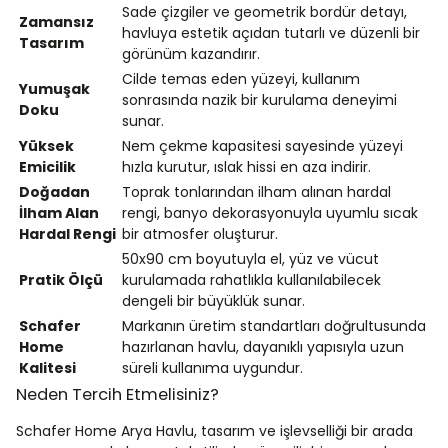
Sade çizgiler ve geometrik bordür detayı,
Zamansız
havluya estetik açıdan tutarlı ve düzenli bir
Tasarım
görünüm kazandırır.
Cilde temas eden yüzeyi, kullanım
Yumuşak
sonrasında nazik bir kurulama deneyimi
Doku
sunar.
Yüksek
Nem çekme kapasitesi sayesinde yüzeyi
Emicilik
hızla kurutur, ıslak hissi en aza indirir.
Doğadan
Toprak tonlarından ilham alınan hardal
İlham Alan
rengi, banyo dekorasyonuyla uyumlu sıcak
Hardal Rengi
bir atmosfer oluşturur.
50x90 cm boyutuyla el, yüz ve vücut
Pratik Ölçü
kurulamada rahatlıkla kullanılabilecek
dengeli bir büyüklük sunar.
Schafer
Markanın üretim standartları doğrultusunda
Home
hazırlanan havlu, dayanıklı yapısıyla uzun
Kalitesi
süreli kullanıma uygundur.
Neden Tercih Etmelisiniz?
Schafer Home Arya Havlu, tasarım ve işlevselliği bir arada