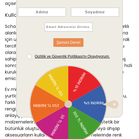
açısından da tatmin edici bir profil sergilemektedir.
Kullanım Alanları
Schafer Home Arya Havlu, banyo başta olmak üzere farklı
alanlarda işlevsel biçimde kullanılabilir. El ve yüz kurulama
için uygun ölçüsü, günlük hijyen rutinlerinde düzenli olarak
tercih edilmesine olanak tanır. Spor sonrası duş havlusu
olarak da kullanılabilecek yapısı, aktif bir yaşam tarzına
sahip bireyler için pratik bir çözüm sunar. Havuzdan çıkış
sonrasında veya açık hava spor aktivitelerinin ardından hızlı
kurulama ihtiyacını karşılamaya da elverişli bir boyut ve
emicilik kapasitesine sahiptir.
Ev misafirhanesi banyoları, yazlık konutlar veya öğrenci
yurtları gibi alanlarda da rahatlıkla kullanılabilen bu havlu,
farklı mekân ihtiyaçlarına kolayca uyum sağlar. Hardal
rengi, toprak tonlarını ön plana çıkaran dekorasyon
anlayışıyla uyumlu olduğundan, özellikle doğal
malzemelerin tercih edildiği iç mekânlarda estetik bir
bütünlük oluşturmayı kolaylaştırır. Bambu veya ahşap
aksesuarların kullanıldığı banyo düzenlemelerinde renk