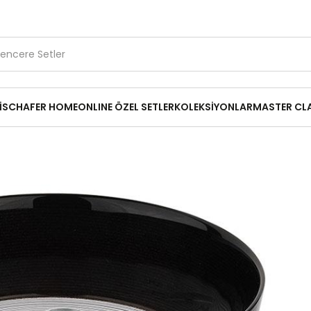
1.500 TL ve Üzerine Ücretsiz Kargo
Kırık Parça Desteği
14
₺99,95
İ
SCHAFER HOME
ONLINE ÖZEL SETLER
KOLEKSİYONLAR
MASTER CL