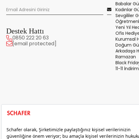
Babalar Gü
Kadınlar G
Sevgililer 
Öğretmenle
Yeni Yıl Hed
Destek Hattı
Ofis Hediye
0850 222 20 63
Kurumsal 
[email protected]
Doğum Gün
Arkadaşa 
Ramazan
Black Frida
11-11 İndirim