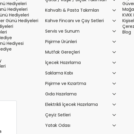
nü Hediyeleri
Güvenl
ünü Hediyeleri
Mağaz
Kahvaltı & Pasta Takımları
Günü Hediyeleri
KVKK 
r Günü Hediyeleri
Kahve Fincanı ve Çay Setleri
Kişis
iyeleri
Çerez 
Servis ve Sunum
leri
Blog
Hediye
Pişirme Ürünleri
ü Hediyesi
Hediye
Mutfak Gereçleri
y
İçecek Hazırlama
leri
Saklama Kabı
Pişirme ve Kızartma
Gıda Hazırlama
Elektrikli İçecek Hazırlama
Çeyiz Setleri
Yatak Odası