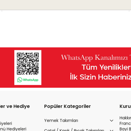
Güvenli Ödeme
3D Secure ile güvenli ödemenizi gerçekleştirin.
ler ve Hediye
Popüler Kategoriler
Kur
Hakk
Yemek Takımları
yeleri
Franc
nü Hediyeleri
Bayi 
Çatal / Kaşık / Bıçak Takımları