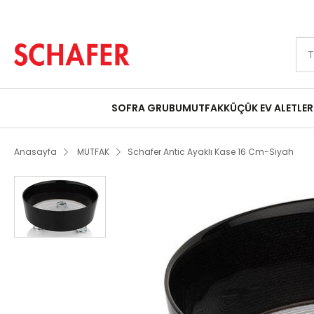
Peşin Fiyatına 9 Taksit Fırsatı
Schafer Antic Ayaklı Kase 16 Cm-Siyah
SOFRA GRUBU
MUTFAK
KÜÇÜK EV ALETLER
Anasayfa
MUTFAK
Schafer Antic Ayaklı Kase 16 Cm-Siyah