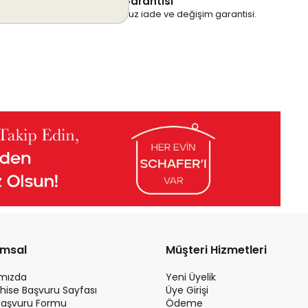
İade & Değişim Garantisi
Ürünlerinizde sorunsuz iade ve değişim garantisi.
umsal
Müşteri Hizmetleri
ımızda
Yeni Üyelik
hise Başvuru Sayfası
Üye Girişi
Başvuru Formu
Ödeme