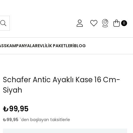
 Gün İçinde Koşulsuz İade
0
ASS
KAMPANYALAR
EVLİLİK PAKETLERİ
BLOG
Schafer Antic Ayaklı Kase 16 Cm-
Siyah
₺99,95
₺99,95
`den başlayan taksitlerle