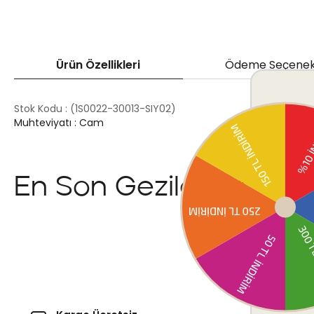
Ürün Özellikleri
Ödeme Seçenek
Stok Kodu
(1S0022-30013-SIY02)
Muhteviyatı : Cam
En Son Gezilenler