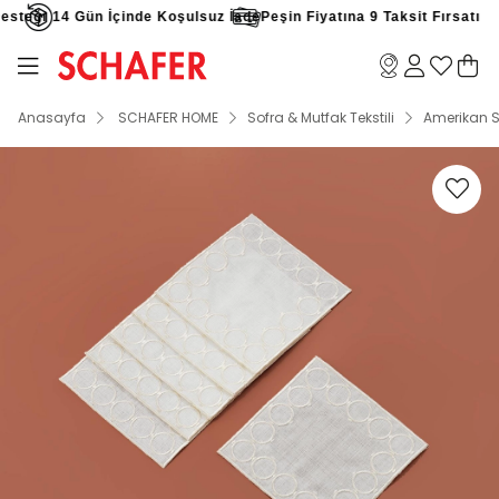
steği
14 Gün İçinde Koşulsuz İade
Peşin Fiyatına 9 Taksit Fırsatı
Anasayfa
SCHAFER HOME
Sofra & Mutfak Tekstili
Amerikan S