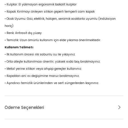
• Kulplar: El yakmayan ergonomik bakalit kulplar
• Kapak: Kırılmayı önleyen silikon çeperli temperli cam kapak
• Ocak Uyumu: Gaz, elektrik, halojen, seramik ocaklarla uyumlu (İndüksiyon
hariç)
• Renk: Antrasit dış yüzey
• Temizlik: Uzun ömürlü kullanım için elde yıkama önerilmektedir.
Kullanım Talimatı
• İlk kullanım öncesi ılık sabunlu su ile yıkayınız.
• Orta ateşte kullanılması önerilir; yüksek ısıda boş bırakmayınız.
• Metal yerine silikon veya ahşap gereçler kullanınız.
• Kapakları ani ısı değişimine maruz bırakmayınız.
• Aşındırıcı temizlik ürünlerinden ve sert süngerlerden kaçınınız.
Ödeme Seçenekleri