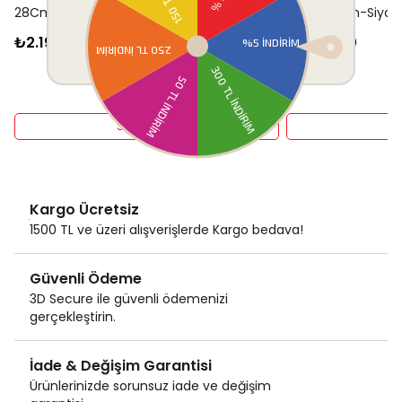
28Cm-Siyah
Tava 28Cm-Siyah
₺2.199,00
₺1.599,00
Sepete Ekle
Se
Kargo Ücretsiz
1500 TL ve üzeri alışverişlerde Kargo bedava!
Güvenli Ödeme
3D Secure ile güvenli ödemenizi
gerçekleştirin.
İade & Değişim Garantisi
Ürünlerinizde sorunsuz iade ve değişim