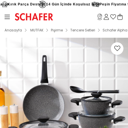
rgo
Kırık Parça Desteği
14 Gün İçinde Koşulsuz İade
Peşin Fiyatına 9 T
Anasayfa
MUTFAK
Pişirme
Tencere Setleri
Schafer Alpha 