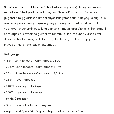
Schafer Alpha Granit Tencere Seti
, şıklıkla fonksiyonelliği birleştiren modern
mutfakların ideal yardımcısıdır. Isıyı eşit ileten alüminyum gövdesi ve
güçlendirilmiş granit kaplaması sayesinde yemeklerinizi az yağ ile sağlıklı bir
şekilde pişirebilir, özel yapışmaz yüzeyiyle kolayca temizleyebilirsiniz. El
yakmayan ergonomik bakalit kulplar ve kırılmaya karşı dirençli silikon çeperli
cam kapaklar sayesinde güvenli ve konforlu kullanım sunar. Yüksek ısıya
dayanıklı kaşık ve kepçesi ile birlikte gelen bu set, günlük tüm pişirme
ihtiyaçlarınız için eksiksiz bir çözümdür.
Set İçeriği
• 18 cm Derin Tencere + Cam Kapak :
2 litre
• 22 cm Derin Tencere + Cam Kapak :
3 litre
• 26 cm Basık Tencere + Cam Kapak :
3,5 litre
• 26 cm Tava (Kapaksız)
• 240°C ısıya dayanıklı Kaşık
• 240°C ısıya dayanıklı Kepçe
Teknik Özellikler
•
Gövde:
Isıyı eşit ileten alüminyum
•
Kaplama:
Güçlendirilmiş granit kaplamalı yapışmaz yüzey