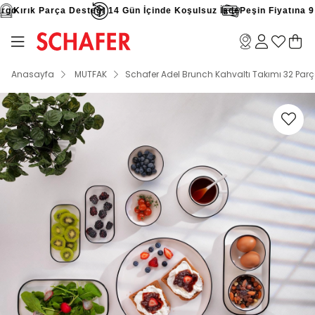
go
Kırık Parça Desteği
14 Gün İçinde Koşulsuz İade
Peşin Fiyatına 9 Ta
Anasayfa
MUTFAK
Schafer Adel Brunch Kahvaltı Takımı 32 Par