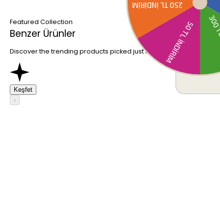
Featured Collection
Benzer Ürünler
Discover the trending products picked just for you.
Keşfet
‹