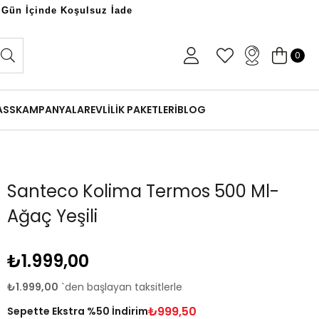
 Gün İçinde Koşulsuz İade
0
ASS
KAMPANYALAR
EVLİLİK PAKETLERİ
BLOG
Santeco Kolima Termos 500 Ml-
Ağaç Yeşili
₺1.999,00
₺1.999,00
`den başlayan taksitlerle
₺999,50
Sepette Ekstra %50 İndirim