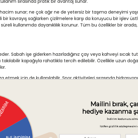
ullanım sırasında pratik bir avantaj sunar.
 hacim sunar; ne çok ağır ne de yetersiz bir taşıma deneyimi yaşat
ir kavrayış sağlarken çizilmelere karşı da koruyucu bir işlev üstl
 süreli kullanımda dayanıklılık korunur. Tüm bu özellikler bir ara
der. Sabah işe giderken hazırladığınız çay veya kahveyi sıcak tut
 takılabilir kapağıyla rahatlıkla tercih edilebilir. Özellikle uzun
ır.
 etmek için de kullanılabilir. Spor aktiviteleri sırasında hidras
te veya iş yerinde günlük içecek ihtiyacını karşılamak için de iş
 öne çıkar.