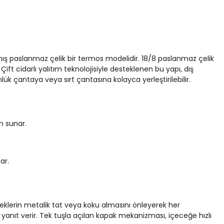
mış paslanmaz çelik bir termos modelidir. 18/8 paslanmaz çelik
t cidarlı yalıtım teknolojisiyle desteklenen bu yapı, dış
ük çantaya veya sırt çantasına kolayca yerleştirilebilir.
m sunar.
ar.
eklerin metalik tat veya koku almasını önleyerek her
anıt verir. Tek tuşla açılan kapak mekanizması, içeceğe hızlı