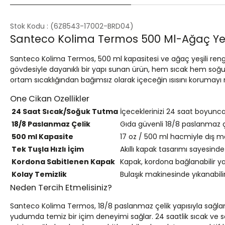
Stok Kodu
(6Z8543-17002-BRD04)
Santeco Kolima Termos 500 Ml-Ağaç Yeş
Santeco Kolima Termos, 500 ml kapasitesi ve ağaç yeşili rengi
gövdesiyle dayanıklı bir yapı sunan ürün, hem sıcak hem soğuk 
ortam sıcaklığından bağımsız olarak içeceğin ısısını korumayı 
One Cikan Ozellikler
24 Saat Sıcak/Soğuk Tutma
İçeceklerinizi 24 saat boyunca
18/8 Paslanmaz Çelik
Gıda güvenli 18/8 paslanmaz ç
500 ml Kapasite
17 oz / 500 ml hacmiyle dış mek
Tek Tuşla Hızlı İçim
Akıllı kapak tasarımı sayesinde 
Kordona Sabitlenen Kapak
Kapak, kordona bağlanabilir yap
Kolay Temizlik
Bulaşık makinesinde yıkanabilir
Neden Tercih Etmelisiniz?
Santeco Kolima Termos, 18/8 paslanmaz çelik yapısıyla sağlam 
yudumda temiz bir içim deneyimi sağlar. 24 saatlik sıcak ve s