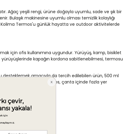
ır. Ağaç yeşili rengi, ürüne doğayla uyumlu, sade ve şık bir
enir. Bulaşık makinesine uyumlu olması temizlik kolaylığı
da, Kolima Termos'u günlük hayatta ve outdoor aktivitelerde
mak için ofis kullanımına uygundur. Yürüyüş, kamp, bisiklet
 doğa yürüyüşlerinde kapağın kordona sabitlenebilmesi, termosu
yonu desteklemek amacıyla da tercih edilebilen ürün, 500 ml
levsel bir çözüm sunan termos, çanta içinde fazla yer