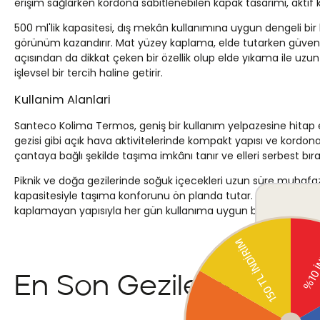
erişim sağlarken kordona sabitlenebilen kapak tasarımı, aktif k
500 ml'lik kapasitesi, dış mekân kullanımına uygun dengeli bir
görünüm kazandırır. Mat yüzey kaplama, elde tutarken güvenli b
açısından da dikkat çeken bir özellik olup elde yıkama ile uzun
işlevsel bir tercih haline getirir.
Kullanim Alanlari
Santeco Kolima Termos, geniş bir kullanım yelpazesine hitap e
gezisi gibi açık hava aktivitelerinde kompakt yapısı ve kordona
çantaya bağlı şekilde taşıma imkânı tanır ve elleri serbest bırak
Piknik ve doğa gezilerinde soğuk içecekleri uzun süre muhafaza
kapasitesiyle taşıma konforunu ön planda tutar. Okul, üniversi
kaplamayan yapısıyla her gün kullanıma uygun bir ürün olarak
En Son Gezilenler