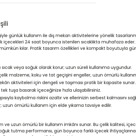
ili
yle günlük kullanım ile dış mekan aktivitelerine yönelik tasarlan
içecekleri 24 saat boyunca istenilen sıcaklıkta muhafaza eder. Çif
mümkün kılar. Pratik tasarım özellikleri ve kompakt boyutuyla günl
 sıcak veya soğuk olarak korur; uzun süreli kullanıma uygundur.
elik malzeme, koku ve tat geçişini engeller, uzun ömürlü kullanı
ân aktiviteleri için dengeli ve taşıması pratik bir kapasite sunar.
tek tuşa basarak içeceğinize hızla ulaşabilirsiniz.
ısıyla kaybolma riskini azaltır ve ellerinizin serbest kalmasını sağl
; uzun ömürlü kullanım için elde yıkama tavsiye edilir.
ve uzun ömürlü bir kullanım imkânı sunar. Bu çelik kalitesi, içec
oğuk tutma performansı, gün boyunca farklı içecek ihtiyaçlarına y