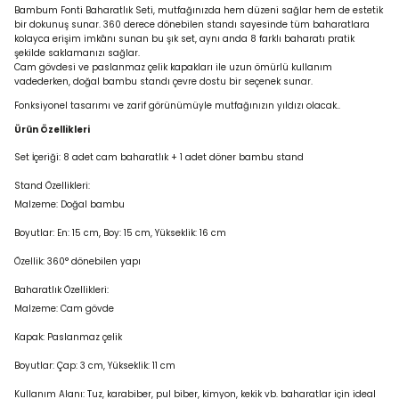
Bambum Fonti Baharatlık Seti, mutfağınızda hem düzeni sağlar hem de estetik
bir dokunuş sunar. 360 derece dönebilen standı sayesinde tüm baharatlara
kolayca erişim imkânı sunan bu şık set, aynı anda 8 farklı baharatı pratik
şekilde saklamanızı sağlar.
Cam gövdesi ve paslanmaz çelik kapakları ile uzun ömürlü kullanım
vadederken, doğal bambu standı çevre dostu bir seçenek sunar.
Fonksiyonel tasarımı ve zarif görünümüyle mutfağınızın yıldızı olacak..
Ürün Özellikleri
Set İçeriği: 8 adet cam baharatlık + 1 adet döner bambu stand
Stand Özellikleri:
Malzeme: Doğal bambu
Boyutlar: En: 15 cm, Boy: 15 cm, Yükseklik: 16 cm
Özellik: 360° dönebilen yapı
Baharatlık Özellikleri:
Malzeme: Cam gövde
Kapak: Paslanmaz çelik
Boyutlar: Çap: 3 cm, Yükseklik: 11 cm
Kullanım Alanı: Tuz, karabiber, pul biber, kimyon, kekik vb. baharatlar için ideal