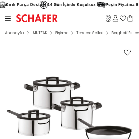
go
Kırık Parça Desteği
14 Gün İçinde Koşulsuz İade
Peşin Fiyatına 9 T
Anasayfa
MUTFAK
Pişirme
Tencere Setleri
Berghoff Essen