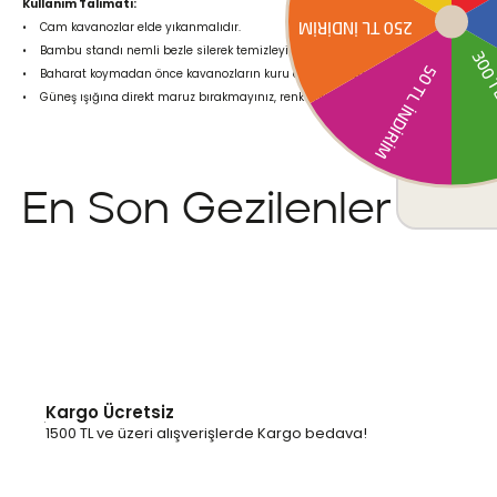
Kullanım Talimatı:
• Cam kavanozlar elde yıkanmalıdır.
• Bambu standı nemli bezle silerek temizleyiniz; bulaşık makinesinde yıkanmama
• Baharat koymadan önce kavanozların kuru olduğundan emin olunuz.
• Güneş ışığına direkt maruz bırakmayınız, renk solmasını önlemek için gölgede
En Son Gezilenler
Kargo Ücretsiz
1500 TL ve üzeri alışverişlerde Kargo bedava!