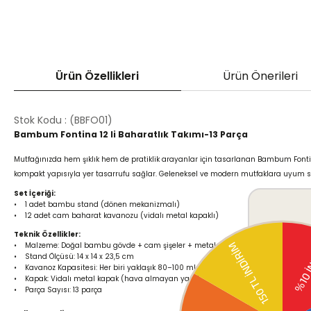
Ürün Özellikleri
Ürün Önerileri
Stok Kodu
(BBFO01)
Bambum Fontina 12 li Baharatlık Takımı-13 Parça
Mutfağınızda hem şıklık hem de pratiklik arayanlar için tasarlanan Bambum Fontina
kompakt yapısıyla yer tasarrufu sağlar. Geleneksel ve modern mutfaklara uyum s
Set İçeriği:
• 1 adet bambu stand (dönen mekanizmalı)
• 12 adet cam baharat kavanozu (vidalı metal kapaklı)
Teknik Özellikler:
• Malzeme: Doğal bambu gövde + cam şişeler + metal kapak
• Stand Ölçüsü: 14 x 14 x 23,5 cm
• Kavanoz Kapasitesi: Her biri yaklaşık 80–100 ml
• Kapak: Vidalı metal kapak (hava almayan yapı)
• Parça Sayısı: 13 parça