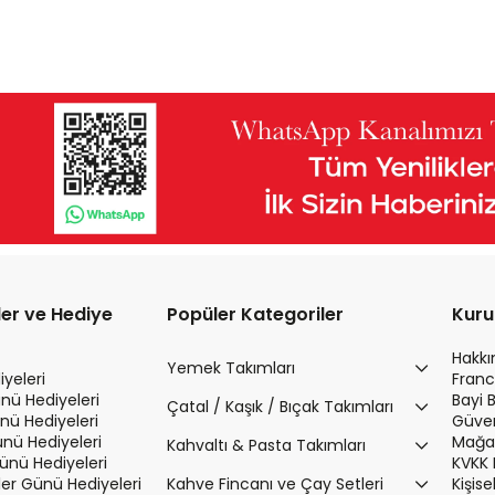
ler ve Hediye
Popüler Kategoriler
Kur
Hakk
Yemek Takımları
yeleri
Franc
nü Hediyeleri
Bayi 
Çatal / Kaşık / Bıçak Takımları
nü Hediyeleri
Güvenl
ünü Hediyeleri
Mağaz
Kahvaltı & Pasta Takımları
Günü Hediyeleri
KVKK 
r Günü Hediyeleri
Kahve Fincanı ve Çay Setleri
Kişis