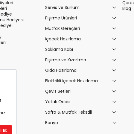
iyeleri
Çerez 
Servis ve Sunum
leri
Blog
Hediye
Pişirme Ürünleri
ü Hediyesi
Hediye
Mutfak Gereçleri
y
İçecek Hazırlama
leri
Saklama Kabı
Pişirme ve Kızartma
Gıda Hazırlama
Elektrikli İçecek Hazırlama
Çeyiz Setleri
Yatak Odası
Sofra & Mutfak Tekstili
Banyo