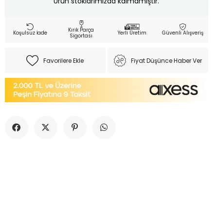
Ürün stoklarımızda kalmamıştır.
Kırık Parça
Koşulsuz İade
Yerli Üretim
Güvenli Alışveriş
Sigortası
Favorilere Ekle
Fiyat Düşünce Haber Ver