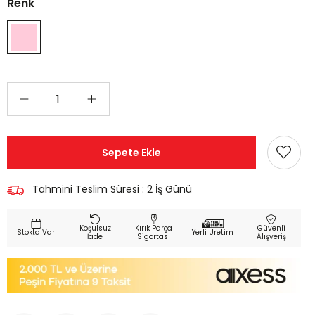
Renk
Tahmini Teslim Süresi
:
2 İş Günü
Koşulsuz
Kırık Parça
Güvenli
Yerli Üretim
İade
Sigortası
Alışveriş