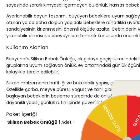
sayesinde zararlı kimyasal içermeyen bu önlük, hassas bebek 
Ayarlanabilir boyun tasarımı, büyüyen bebeklere uyum sağlaya
oturan ya da daha dolgun yapıdaki bebeklere rahatlıkla uyarla
sandalyesinin kirlenmesini önemli ölçüde azaltır. Cebin derin ve 
yıkanabilir olması ise ebeveynlere temizlik konusunda önemli 
Kullanım Alanları
Babychefs Silikon Bebek Önlüğü, ek gıdaya geçiş sürecindeki be
gruplarına uyum sağlayan önlük, ev ortamındaki günlük öğünle
kolaylıkla tercih edilebilir.
Silikon malzemenin hafifliği ve bükülebilir yapısı, çanta içind
Özellikle çorba, meyve püresi, yoğurt ve tahıl gibi sıvı ya da y
başlayan bebeklerin besleme sürecinde de önlüğün geniş kaps
dayanıklı yapısı, günlük rutin içinde güvenilir bir yere sahiptir.
Paket İçeriği
Silikon Bebek Önlüğü
1 Adet
-