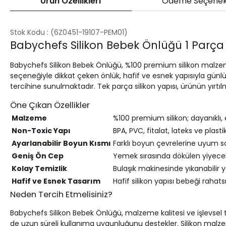
Ürün Özellikleri
Ödeme Seçenek
Stok Kodu
(6Z0451-19107-PEM01)
Babychefs Silikon Bebek Önlüğü 1 Parç
Babychefs Silikon Bebek Önlüğü, %100 premium silikon malzeme
seçeneğiyle dikkat çeken önlük, hafif ve esnek yapısıyla günl
tercihine sunulmaktadır. Tek parça silikon yapısı, ürünün yırt
Öne Çıkan Özellikler
Malzeme
%100 premium silikon; dayanıklı,
Non-Toxic Yapı
BPA, PVC, fitalat, lateks ve plast
Ayarlanabilir Boyun Kısmı
Farklı boyun çevrelerine uyum sa
Geniş Ön Cep
Yemek sırasında dökülen yiyecek v
Kolay Temizlik
Bulaşık makinesinde yıkanabilir yap
Hafif ve Esnek Tasarım
Hafif silikon yapısı bebeği rah
Neden Tercih Etmelisiniz?
Babychefs Silikon Bebek Önlüğü, malzeme kalitesi ve işlevsel
de uzun süreli kullanıma uygunluğunu destekler. Silikon malze