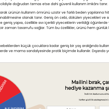
cildiyle doğrudan temas etse dahi güvenli kullanım imkânı tanır.
rak ürünün kullanım ömrünü uzatır ve farklı beden yapılarına hi
nabilmesine olanak tanır. Geniş ön cebi, dökülen yiyecekleri ve s
geniş yapısı, özellikle sıvı içerikli yiyeceklerin verildiği öğünler
bir zaman tasarrufu sağlar. Tüm bu özellikler, ürünü hem günlük h
beklerden küçük çocuklara kadar geniş bir yaş aralığında kullanıl
rde ve mama sandalyesinde pratik biçimde kullanılır. Dışarıda 
e minimum yer kaplamasını sağlar; bu da seyahat, park gezisi veya d
arı katı yiyeceklerin verildiği öğünlerde ön cebin işlevi daha beli
amı koruyucu bir işlev üstlenir. Hem sabah hem öğle hem de akşa