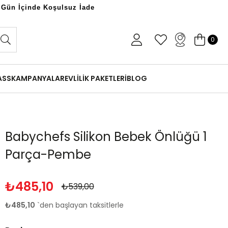
 Gün İçinde Koşulsuz İade
0
ASS
KAMPANYALAR
EVLİLİK PAKETLERİ
BLOG
Babychefs Silikon Bebek Önlüğü 1
Parça-Pembe
₺485,10
₺539,00
₺485,10
`den başlayan taksitlerle