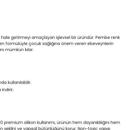
 hale getirmeyi amaçlayan işlevsel bir üründür. Pembe renk
meyen formülüyle çocuk sağlığına önem veren ebeveynlerin
ını mümkün kılar.
 kullanılabilir.
indirir.
0 premium silikon kullanımı, ürünün hem dayanıklılığını hem
 şeklini ve yapısal bütünlüğünü korur. Non-toxic yapısı