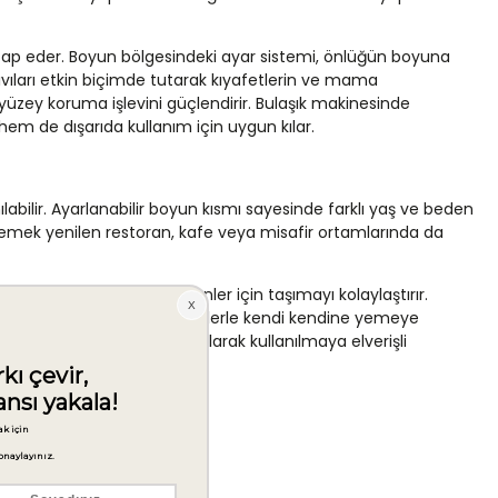
tap eder. Boyun bölgesindeki ayar sistemi, önlüğün boyuna
ıvıları etkin biçimde tutarak kıyafetlerin ve mama
de yüzey koruma işlevini güçlendirir. Bulaşık makinesinde
em de dışarıda kullanım için uygun kılar.
abilir. Ayarlanabilir boyun kısmı sayesinde farklı yaş ve beden
yemek yenilen restoran, kafe veya misafir ortamlarında da
ışarıda geçirilen uzun günler için taşımayı kolaylaştırır.
rgin hale gelir. Parmak yiyeceklerle kendi kendine yemeye
m öğünlerinde düzenli olarak kullanılmaya elverişli