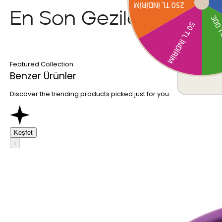
En Son Gezilenler
Featured Collection
Benzer Ürünler
Discover the trending products picked just for you.
Keşfet
‹