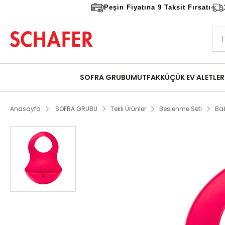
Peşin Fiyatına 9 Taksit Fırsatı
SOFRA GRUBU
MUTFAK
KÜÇÜK EV ALETLER
Anasayfa
SOFRA GRUBU
Tekli Ürünler
Beslenme Seti
Bab