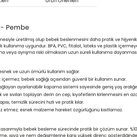
leri
Ürün Önerileri
a - Pembe
siyle üretilmiş olup bebek beslenmesini daha pratik ve hijyenik
ük kullanıma uygundur. BPA, PVC, fitalat, lateks ve plastik içer
ılma veya ayrışma riski olmaksızın uzun süreli kullanıma dayanmas
 esnek ve uzun ömürlü kullanım sağlar.
ik içermez; bebek sağlığı açısından güvenli bir kullanım sunar.
ğlayan ayarlanabilir kapama sistemi sayesinde geniş yaş aralığında
e sıvıları toplayan derin ön cep, kıyafetlerin kirlenmesini en aza 
ısı, temizlik sürecini hızlı ve pratik kılar.
atsız etmez; esnek malzeme hareket özgürlüğünü kısıtlamaz.
 tasarımıyla bebek besleme sürecinde pratik bir çözüm sunar. %10
me, ısıya ve nem değişimlerine karşı yüksek direnç gösterdiğinden