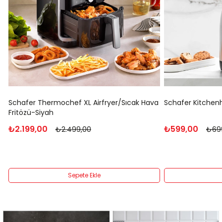
Schafer Thermochef XL Airfryer/Sıcak Hava
Schafer Kitchen
Fritözü-Siyah
₺2.199,00
₺599,00
₺2.499,00
₺69
Sepete Ekle