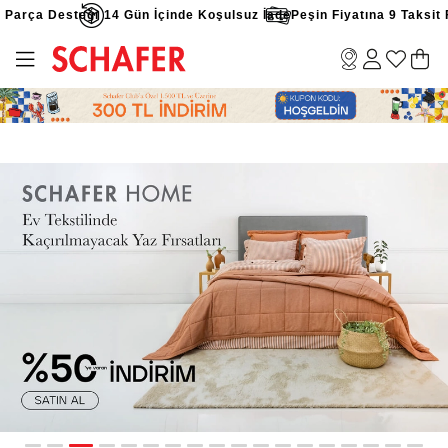
teği
14 Gün İçinde Koşulsuz İade
Peşin Fiyatına 9 Taksit Fırsatı