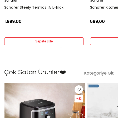
Schafer
Schafer
Schafer Kitchenhouse Termos 2 L-Inox
Schafer Eko Se
599,00
7.999,00
Sepete Ekle
›
Çok Satan Ürünler❤️
Kategoriye Git
%12